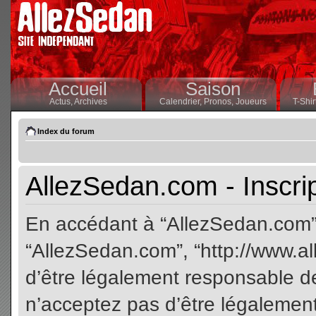
Accueil
Saison
Actus,
Archives
Calendrier,
Pronos,
Joueurs
T-Shir
Index du forum
AllezSedan.com - Inscri
En accédant à “AllezSedan.com” (
“AllezSedan.com”, “http://www.a
d’être légalement responsable de
n’acceptez pas d’être légalement