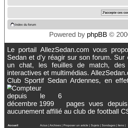
Index du forum
Powered by
phpBB
© 2000
Le portail AllezSedan.com vous propos
Sedan et d'y réagir sur son forum. Sur c
un chat, les feuilles de match, des
interactives et multimédias. AllezSedan.c
Club Sportif Sedan Ardennes, en effet
pages vues depuis 
aucunement affilié au club de football 
Accueil
Actus
|
Archives
|
Proposer un article
|
Sujets
|
Sondages
|
liens
|