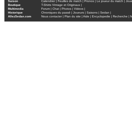
Saison
Calendrier
|
Feuilles de match
|
Pronos
|
Le joueur du match
|
Jou
Boutique
T-Shirts Vintage et Originaux
|
Multimedia
Forum
|
Chat
|
Photos
|
Videos
|
Historique
Chroniques du passé
|
Joueurs
|
Saisons
|
Sedan
|
AllezSedan.com
Nous contacter
|
Plan du site
|
Aide
|
Encyclopedie
|
Recherche
|
M