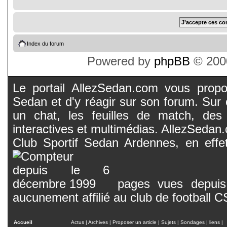
Index du forum
Powered by
phpBB
© 2000
Le portail AllezSedan.com vous propos
Sedan et d'y réagir sur son forum. Sur c
un chat, les feuilles de match, des
interactives et multimédias. AllezSedan.c
Club Sportif Sedan Ardennes, en effet
pages vues depuis 
aucunement affilié au club de football 
Accueil
Actus
|
Archives
|
Proposer un article
|
Sujets
|
Sondages
|
liens
|