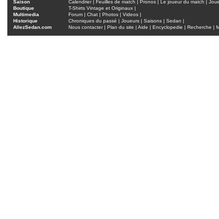
Saison
Calendrier
|
Feuilles de match
|
Pronos
|
Le joueur du match
|
Jou
Boutique
T-Shirts Vintage et Originaux
|
Multimedia
Forum
|
Chat
|
Photos
|
Videos
|
Historique
Chroniques du passé
|
Joueurs
|
Saisons
|
Sedan
|
AllezSedan.com
Nous contacter
|
Plan du site
|
Aide
|
Encyclopedie
|
Recherche
|
M