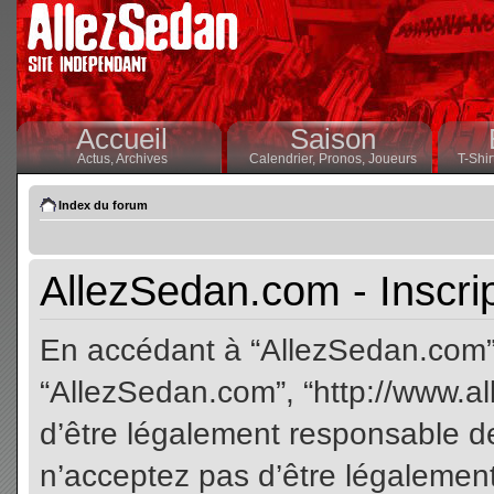
Accueil
Saison
Actus,
Archives
Calendrier,
Pronos,
Joueurs
T-Shir
Index du forum
AllezSedan.com - Inscri
En accédant à “AllezSedan.com” (
“AllezSedan.com”, “http://www.a
d’être légalement responsable de
n’acceptez pas d’être légalement