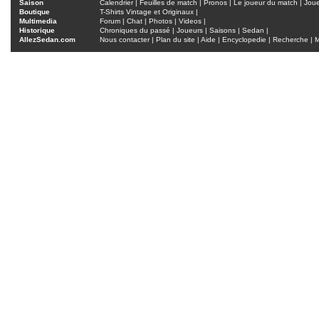
Saison
Calendrier
|
Feuilles de match
|
Pronos
|
Le joueur du match
|
Jou
Boutique
T-Shirts Vintage et Originaux
|
Multimedia
Forum
|
Chat
|
Photos
|
Videos
|
Historique
Chroniques du passé
|
Joueurs
|
Saisons
|
Sedan
|
AllezSedan.com
Nous contacter
|
Plan du site
|
Aide
|
Encyclopedie
|
Recherche
|
M