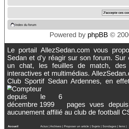
Index du forum
Powered by
phpBB
© 2000
Le portail AllezSedan.com vous propos
Sedan et d'y réagir sur son forum. Sur c
un chat, les feuilles de match, des
interactives et multimédias. AllezSedan.c
Club Sportif Sedan Ardennes, en effet
pages vues depuis 
aucunement affilié au club de football 
Accueil
Actus
|
Archives
|
Proposer un article
|
Sujets
|
Sondages
|
liens
|