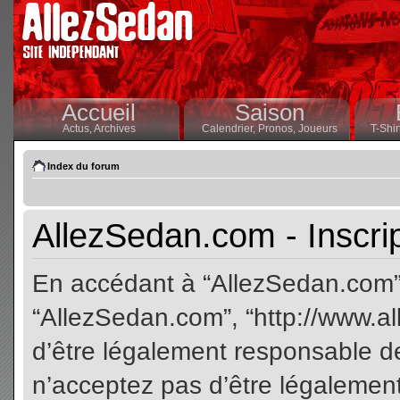
Accueil
Saison
Actus,
Archives
Calendrier,
Pronos,
Joueurs
T-Shir
Index du forum
AllezSedan.com - Inscri
En accédant à “AllezSedan.com” (
“AllezSedan.com”, “http://www.a
d’être légalement responsable de
n’acceptez pas d’être légalement