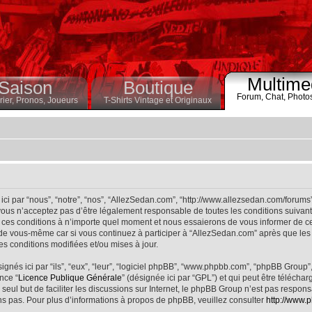
Multime
Saison
Boutique
Forum,
Chat,
Photo
ier,
Pronos,
Joueurs
T-Shirts Vintage et Originaux
ci par “nous”, “notre”, “nos”, “AllezSedan.com”, “http://www.allezsedan.com/forums
ous n’acceptez pas d’être légalement responsable de toutes les conditions suivantes
ces conditions à n’importe quel moment et nous essaierons de vous informer de ce
 de vous-même car si vous continuez à participer à “AllezSedan.com” après que les 
s conditions modifiées et/ou mises à jour.
nés ici par “ils”, “eux”, “leur”, “logiciel phpBB”, “www.phpbb.com”, “phpBB Group”
nce “
Licence Publique Générale
” (désignée ici par “GPL”) et qui peut être télécha
 seul but de faciliter les discussions sur Internet, le phpBB Group n’est pas respo
s pas. Pour plus d’informations à propos de phpBB, veuillez consulter
http://www.p