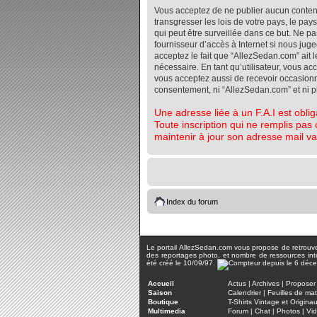
Vous acceptez de ne publier aucun contenu 
transgresser les lois de votre pays, le pa
qui peut être surveillée dans ce but. Ne 
fournisseur d’accès à Internet si nous jug
acceptez le fait que “AllezSedan.com” ait l
nécessaire. En tant qu’utilisateur, vous a
vous acceptez aussi de recevoir occasionnel
consentement, ni “AllezSedan.com” et ni 
Une adresse liée à un F.A.I est oblig
Toute inscription qui ne remplis pas 
maintenir à jour son adresse mail va
Index du forum
Le portail AllezSedan.com vous propose de retrouver 
des reportages photo, et nombre de ressources inter
été créé le 10/09/97.
Accueil
Actus
|
Archives
|
Proposer 
Saison
Calendrier
|
Feuilles de ma
Boutique
T-Shirts Vintage et Origina
Multimedia
Forum
|
Chat
|
Photos
|
Vi