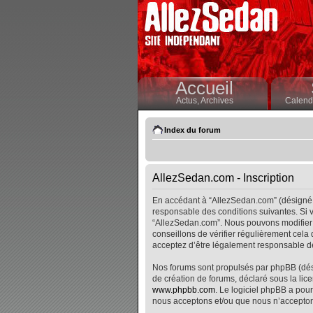
Accueil
Actus,
Archives
Calendr
Index du forum
AllezSedan.com - Inscription
En accédant à “AllezSedan.com” (désigné i
responsable des conditions suivantes. Si v
“AllezSedan.com”. Nous pouvons modifier 
conseillons de vérifier régulièrement cela
acceptez d’être légalement responsable de
Nos forums sont propulsés par phpBB (désig
de création de forums, déclaré sous la lice
www.phpbb.com
. Le logiciel phpBB a pour
nous acceptons et/ou que nous n’accepton