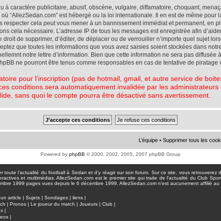
à caractère publicitaire, abusif, obscène, vulgaire, diffamatoire, choquant, menaç
ys où “AllezSedan.com” est hébergé ou la loi internationale. Il en est de même pou
pas respecter cela peut vous mener à un bannissement immédiat et permanent, en plu
eons cela nécessaire. L’adresse IP de tous les messages est enregistrée afin d’aid
e droit de supprimer, d’éditer, de déplacer ou de verrouiller n’importe quel sujet l
cceptez que toutes les informations que vous avez saisies soient stockées dans not
lemnt notre lettre d’information. Bien que cette information ne sera pas diffusée à
phpBB ne pourront être tenus comme responsables en cas de tentative de piratage 
atoire pour l’inscription (pas de hotmail, gmail, et autre service de boi
ces conditions sera automatiquement invalidée par les administrateurs du
lide, sans quoi le compte pourra être désactivé sans avertissement.
L’équipe
•
Supprimer tous les cook
Powered by
phpBB
© 2000, 2002, 2005, 2007 phpBB Group
toute l'actualité du football à Sedan et d'y réagir sur son forum. Sur ce site, vous retrouverez de
actives et multimédias. AllezSedan.com est le premier site qui traite de l'actualité du Club Spo
pages vues depuis le 6 décembre 1999. AllezSedan.com n'est aucunement affilié au c
un article
|
Sujets
|
Sondages
|
liens
|
tch
|
Pronos
|
Le joueur du match
|
Joueurs
|
Club
|
ux
|
deos
|