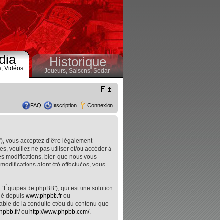
dia
Historique
s,
Vidéos
Joueurs,
Saisons,
Sedan
FAQ
Inscription
Connexion
”), vous acceptez d’être légalement
, veuillez ne pas utiliser et/ou accéder à
s modifications, bien que nous vous
modifications aient été effectuées, vous
, “Équipes de phpBB”), qui est une solution
rgé depuis
www.phpbb.fr
ou
nsable de la conduite et/ou du contenu que
hpbb.fr/
ou
http://www.phpbb.com/
.