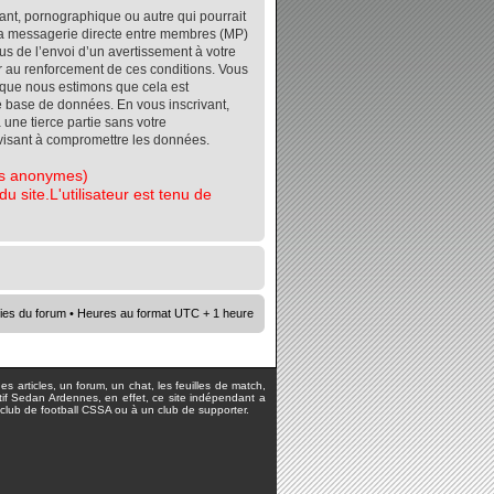
ant, pornographique ou autre qui pourrait
r la messagerie directe entre membres (MP)
s de l’envoi d’un avertissement à votre
er au renforcement de ces conditions. Vous
orsque nous estimons que cela est
re base de données. En vous inscrivant,
 une tierce partie sans votre
visant à compromettre les données.
tes anonymes)
 site.L'utilisateur est tenu de
ies du forum
• Heures au format UTC + 1 heure
s articles, un forum, un chat, les feuilles de match,
rtif Sedan Ardennes, en effet, ce site indépendant a
lub de football CSSA ou à un club de supporter.