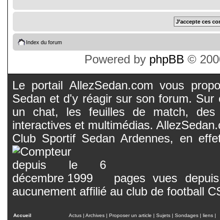
Index du forum
Powered by
phpBB
© 2000
Le portail AllezSedan.com vous propos
Sedan et d'y réagir sur son forum. Sur c
un chat, les feuilles de match, des
interactives et multimédias. AllezSedan.c
Club Sportif Sedan Ardennes, en effet
pages vues depuis 
aucunement affilié au club de football 
Accueil
Actus
|
Archives
|
Proposer un article
|
Sujets
|
Sondages
|
liens
|