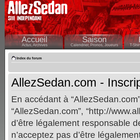
Accueil
Saison
Actus,
Archives
Calendrier,
Pronos,
Joueurs
T-Shir
Index du forum
AllezSedan.com - Inscri
En accédant à “AllezSedan.com” (
“AllezSedan.com”, “http://www.a
d’être légalement responsable de
n’acceptez pas d’être légalement