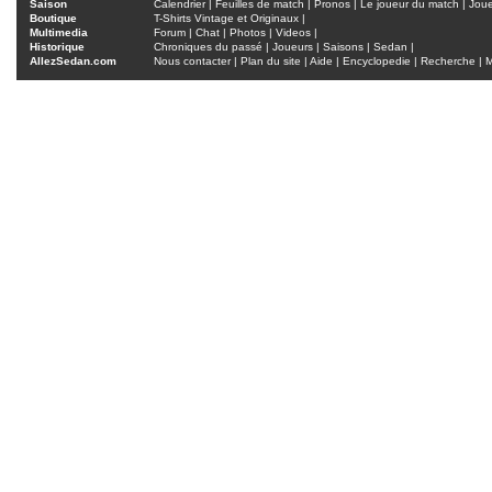
Saison
Calendrier
|
Feuilles de match
|
Pronos
|
Le joueur du match
|
Jou
Boutique
T-Shirts Vintage et Originaux
|
Multimedia
Forum
|
Chat
|
Photos
|
Videos
|
Historique
Chroniques du passé
|
Joueurs
|
Saisons
|
Sedan
|
AllezSedan.com
Nous contacter
|
Plan du site
|
Aide
|
Encyclopedie
|
Recherche
|
M