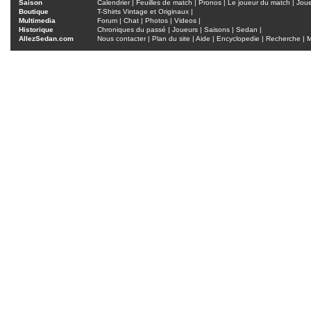
Saison
Calendrier
|
Feuilles de match
|
Pronos
|
Le joueur du match
|
Jou
Boutique
T-Shirts Vintage et Originaux
|
Multimedia
Forum
|
Chat
|
Photos
|
Videos
|
Historique
Chroniques du passé
|
Joueurs
|
Saisons
|
Sedan
|
AllezSedan.com
Nous contacter
|
Plan du site
|
Aide
|
Encyclopedie
|
Recherche
|
M