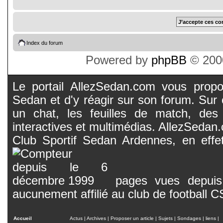
Index du forum
Powered by
phpBB
© 2000
Le portail AllezSedan.com vous propos
Sedan et d'y réagir sur son forum. Sur c
un chat, les feuilles de match, des
interactives et multimédias. AllezSedan.c
Club Sportif Sedan Ardennes, en effet
pages vues depuis 
aucunement affilié au club de football 
Accueil
Actus
|
Archives
|
Proposer un article
|
Sujets
|
Sondages
|
liens
|