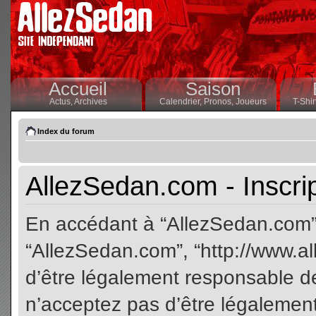
Accueil
Saison
Actus,
Archives
Calendrier,
Pronos,
Joueurs
T-Shir
Index du forum
AllezSedan.com - Inscri
En accédant à “AllezSedan.com” (
“AllezSedan.com”, “http://www.a
d’être légalement responsable de
n’acceptez pas d’être légalement