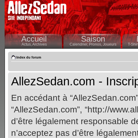
Accueil
Saison
Actus,
Archives
Calendrier,
Pronos,
Joueurs
T-Shir
Index du forum
AllezSedan.com - Inscri
En accédant à “AllezSedan.com” (
“AllezSedan.com”, “http://www.a
d’être légalement responsable de
n’acceptez pas d’être légalement