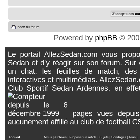
Index du forum
Powered by
phpBB
© 2000
Le portail AllezSedan.com vous propos
Sedan et d'y réagir sur son forum. Sur c
un chat, les feuilles de match, des
interactives et multimédias. AllezSedan.c
Club Sportif Sedan Ardennes, en effet
pages vues depuis 
aucunement affilié au club de football 
Accueil
Actus
|
Archives
|
Proposer un article
|
Sujets
|
Sondages
|
liens
|