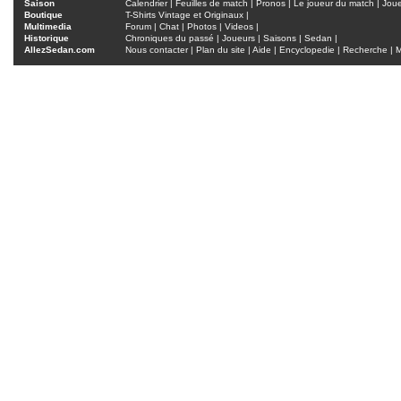
Saison
Calendrier
|
Feuilles de match
|
Pronos
|
Le joueur du match
|
Jou
Boutique
T-Shirts Vintage et Originaux
|
Multimedia
Forum
|
Chat
|
Photos
|
Videos
|
Historique
Chroniques du passé
|
Joueurs
|
Saisons
|
Sedan
|
AllezSedan.com
Nous contacter
|
Plan du site
|
Aide
|
Encyclopedie
|
Recherche
|
M