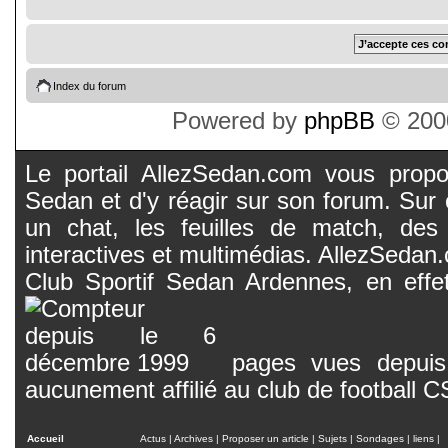
Index du forum
Powered by
phpBB
© 2000
Le portail AllezSedan.com vous propos
Sedan et d'y réagir sur son forum. Sur c
un chat, les feuilles de match, des
interactives et multimédias. AllezSedan.c
Club Sportif Sedan Ardennes, en effet
pages vues depuis 
aucunement affilié au club de football 
Accueil
Actus
|
Archives
|
Proposer un article
|
Sujets
|
Sondages
|
liens
|