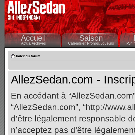
Accueil
Saison
Actus,
Archives
Calendrier,
Pronos,
Joueurs
T-Shir
Index du forum
AllezSedan.com - Inscri
En accédant à “AllezSedan.com” (
“AllezSedan.com”, “http://www.a
d’être légalement responsable de
n’acceptez pas d’être légalement