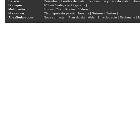
Saison
Calendrier
|
Feuilles de match
|
Pronos
|
Le joueur du match
|
Jou
Boutique
T-Shirts Vintage et Originaux
|
Multimedia
Forum
|
Chat
|
Photos
|
Videos
|
Historique
Chroniques du passé
|
Joueurs
|
Saisons
|
Sedan
|
AllezSedan.com
Nous contacter
|
Plan du site
|
Aide
|
Encyclopedie
|
Recherche
|
M