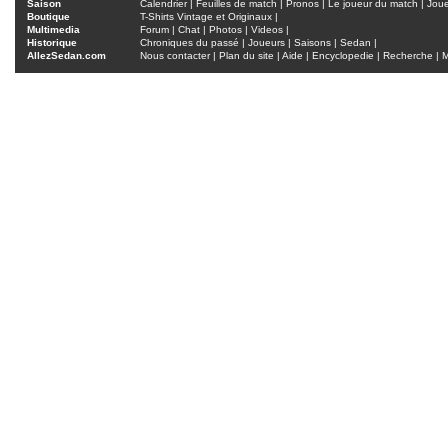
Saison
Calendrier
|
Feuilles de match
|
Pronos
|
Le joueur du match
|
Jou
Boutique
T-Shirts Vintage et Originaux
|
Multimedia
Forum
|
Chat
|
Photos
|
Videos
|
Historique
Chroniques du passé
|
Joueurs
|
Saisons
|
Sedan
|
AllezSedan.com
Nous contacter
|
Plan du site
|
Aide
|
Encyclopedie
|
Recherche
|
M