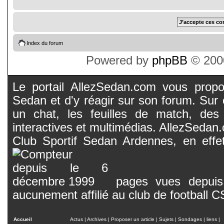
Index du forum
Powered by
phpBB
© 2000
Le portail AllezSedan.com vous propos
Sedan et d'y réagir sur son forum. Sur c
un chat, les feuilles de match, des
interactives et multimédias. AllezSedan.c
Club Sportif Sedan Ardennes, en effet
pages vues depuis 
aucunement affilié au club de football 
Accueil
Actus
|
Archives
|
Proposer un article
|
Sujets
|
Sondages
|
liens
|