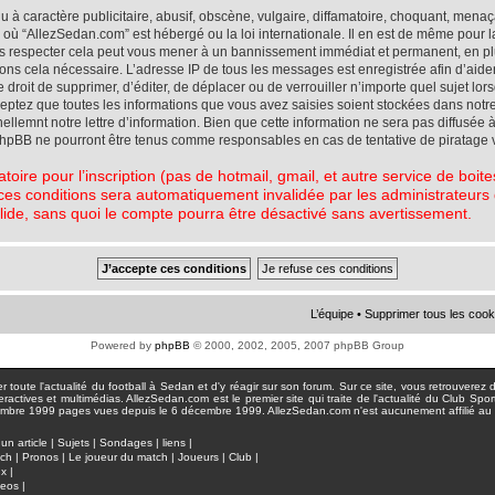
à caractère publicitaire, abusif, obscène, vulgaire, diffamatoire, choquant, menaç
ys où “AllezSedan.com” est hébergé ou la loi internationale. Il en est de même pou
pas respecter cela peut vous mener à un bannissement immédiat et permanent, en plu
eons cela nécessaire. L’adresse IP de tous les messages est enregistrée afin d’aid
e droit de supprimer, d’éditer, de déplacer ou de verrouiller n’importe quel sujet l
cceptez que toutes les informations que vous avez saisies soient stockées dans not
lemnt notre lettre d’information. Bien que cette information ne sera pas diffusée à
phpBB ne pourront être tenus comme responsables en cas de tentative de piratage 
atoire pour l’inscription (pas de hotmail, gmail, et autre service de boi
ces conditions sera automatiquement invalidée par les administrateurs du
lide, sans quoi le compte pourra être désactivé sans avertissement.
L’équipe
•
Supprimer tous les cook
Powered by
phpBB
© 2000, 2002, 2005, 2007 phpBB Group
toute l'actualité du football à Sedan et d'y réagir sur son forum. Sur ce site, vous retrouverez de
actives et multimédias. AllezSedan.com est le premier site qui traite de l'actualité du Club Spo
pages vues depuis le 6 décembre 1999. AllezSedan.com n'est aucunement affilié au c
un article
|
Sujets
|
Sondages
|
liens
|
tch
|
Pronos
|
Le joueur du match
|
Joueurs
|
Club
|
ux
|
deos
|