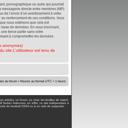
ant, pornographique ou autre qui pourrait
r la messagerie directe entre membres (MP)
s de l’envoi d’un avertissement à votre
er au renforcement de ces conditions. Vous
orsque nous estimons que cela est
re base de données. En vous inscrivant,
 une tierce partie sans votre
visant à compromettre les données.
tes anonymes)
 site.L'utilisateur est tenu de
ies du forum
• Heures au format UTC + 1 heure
s articles, un forum, un chat, les feuilles de match,
rtif Sedan Ardennes, en effet, ce site indépendant a
lub de football CSSA ou à un club de supporter.