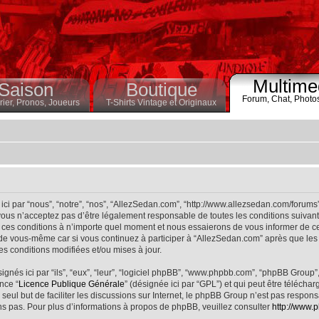
Multime
Saison
Boutique
Forum,
Chat,
Photo
ier,
Pronos,
Joueurs
T-Shirts Vintage et Originaux
ci par “nous”, “notre”, “nos”, “AllezSedan.com”, “http://www.allezsedan.com/forums
ous n’acceptez pas d’être légalement responsable de toutes les conditions suivantes
ces conditions à n’importe quel moment et nous essaierons de vous informer de ce
 de vous-même car si vous continuez à participer à “AllezSedan.com” après que les 
s conditions modifiées et/ou mises à jour.
nés ici par “ils”, “eux”, “leur”, “logiciel phpBB”, “www.phpbb.com”, “phpBB Group”
nce “
Licence Publique Générale
” (désignée ici par “GPL”) et qui peut être télécha
 seul but de faciliter les discussions sur Internet, le phpBB Group n’est pas respo
s pas. Pour plus d’informations à propos de phpBB, veuillez consulter
http://www.p