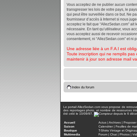
Vous acceptez de ne publier aucun contenu 
transgresser les lois de votre pays, le pa
qui peut être surveillée dans ce but. Ne 
fournisseur d’accès à Internet si nous jug
acceptez le fait que “AllezSedan.com” ait l
nécessaire. En tant qu’utilisateur, vous a
vous acceptez aussi de recevoir occasionnel
consentement, ni “AllezSedan.com” et ni 
Une adresse liée à un F.A.I est oblig
Toute inscription qui ne remplis pas 
maintenir à jour son adresse mail va
Index du forum
Le portail AllezSedan.com vous propose de retrouver 
des reportages photo, et nombre de ressources inter
été créé le 10/09/97.
Accueil
Actus
|
Archives
|
Proposer 
Saison
Calendrier
|
Feuilles de ma
Boutique
T-Shirts Vintage et Origina
Multimedia
Forum
|
Chat
|
Photos
|
Vi