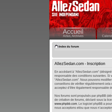
Accueil
Actus,
Archives
Calendr
Index du forum
AllezSedan.com - Inscription
En accédant à “AllezSedan.com” (désigné i
responsable des conditions suivantes. Si v
“AllezSedan.com”. Nous pouvons modifier 
conseillons de vérifier régulièrement cela
acceptez d’être légalement responsable de
Nos forums sont propulsés par phpBB (désig
de création de forums, déclaré sous la lice
www.phpbb.com
. Le logiciel phpBB a pour
nous acceptons et/ou que nous n’accepton