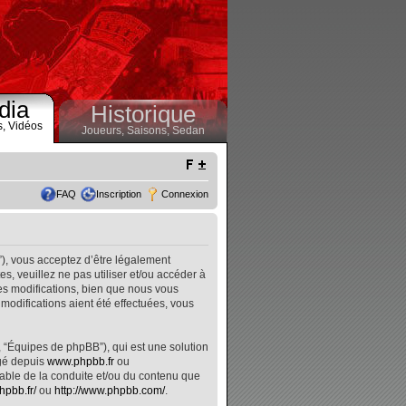
dia
Historique
s,
Vidéos
Joueurs,
Saisons,
Sedan
FAQ
Inscription
Connexion
”), vous acceptez d’être légalement
, veuillez ne pas utiliser et/ou accéder à
s modifications, bien que nous vous
modifications aient été effectuées, vous
, “Équipes de phpBB”), qui est une solution
rgé depuis
www.phpbb.fr
ou
nsable de la conduite et/ou du contenu que
hpbb.fr/
ou
http://www.phpbb.com/
.