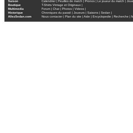
Saison
Calendrier
|
Feuilles de match
|
Pronos
|
Le joueur du match
|
Jou
Boutique
T-Shirts Vintage et Originaux
|
Multimedia
Forum
|
Chat
|
Photos
|
Videos
|
Historique
Chroniques du passé
|
Joueurs
|
Saisons
|
Sedan
|
AllezSedan.com
Nous contacter
|
Plan du site
|
Aide
|
Encyclopedie
|
Recherche
|
M