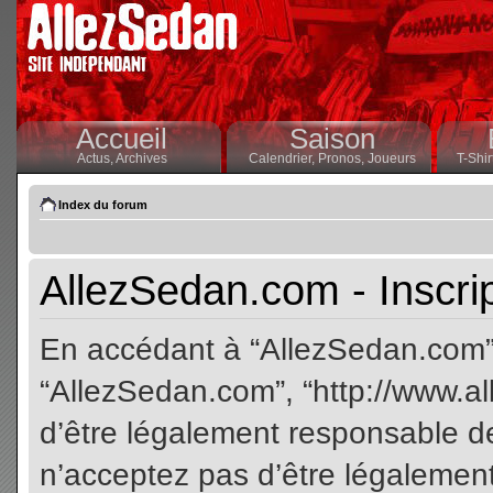
Accueil
Saison
Actus,
Archives
Calendrier,
Pronos,
Joueurs
T-Shir
Index du forum
AllezSedan.com - Inscri
En accédant à “AllezSedan.com” (
“AllezSedan.com”, “http://www.a
d’être légalement responsable de
n’acceptez pas d’être légalement