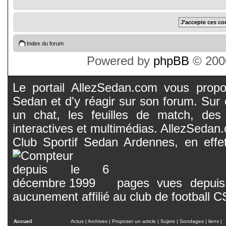
Index du forum
Powered by
phpBB
© 2000
Le portail AllezSedan.com vous propos
Sedan et d'y réagir sur son forum. Sur c
un chat, les feuilles de match, des
interactives et multimédias. AllezSedan.c
Club Sportif Sedan Ardennes, en effet
pages vues depuis 
aucunement affilié au club de football 
Accueil
Actus
|
Archives
|
Proposer un article
|
Sujets
|
Sondages
|
liens
|