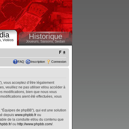
dia
Historique
s,
Vidéos
Joueurs,
Saisons,
Sedan
FAQ
Inscription
Connexion
”), vous acceptez d’être légalement
, veuillez ne pas utiliser et/ou accéder à
s modifications, bien que nous vous
modifications aient été effectuées, vous
, “Équipes de phpBB”), qui est une solution
rgé depuis
www.phpbb.fr
ou
nsable de la conduite et/ou du contenu que
hpbb.fr/
ou
http://www.phpbb.com/
.