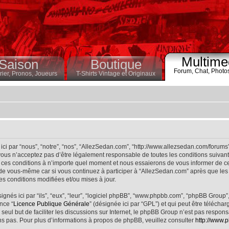
Multime
Saison
Boutique
Forum,
Chat,
Photo
ier,
Pronos,
Joueurs
T-Shirts Vintage et Originaux
ci par “nous”, “notre”, “nos”, “AllezSedan.com”, “http://www.allezsedan.com/forums
ous n’acceptez pas d’être légalement responsable de toutes les conditions suivantes
ces conditions à n’importe quel moment et nous essaierons de vous informer de ce
 de vous-même car si vous continuez à participer à “AllezSedan.com” après que les 
s conditions modifiées et/ou mises à jour.
nés ici par “ils”, “eux”, “leur”, “logiciel phpBB”, “www.phpbb.com”, “phpBB Group”
nce “
Licence Publique Générale
” (désignée ici par “GPL”) et qui peut être télécha
 seul but de faciliter les discussions sur Internet, le phpBB Group n’est pas respo
s pas. Pour plus d’informations à propos de phpBB, veuillez consulter
http://www.p