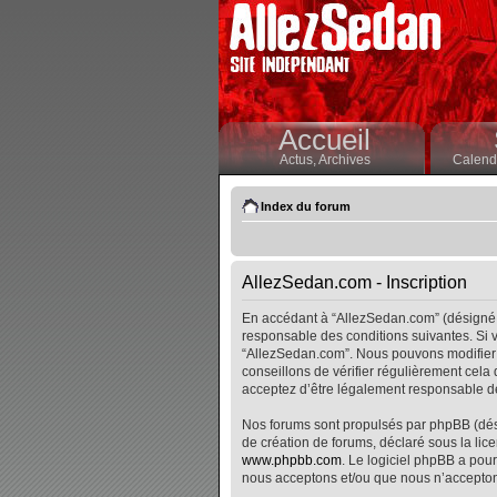
Accueil
Actus,
Archives
Calendr
Index du forum
AllezSedan.com - Inscription
En accédant à “AllezSedan.com” (désigné i
responsable des conditions suivantes. Si v
“AllezSedan.com”. Nous pouvons modifier 
conseillons de vérifier régulièrement cela
acceptez d’être légalement responsable de
Nos forums sont propulsés par phpBB (désig
de création de forums, déclaré sous la lice
www.phpbb.com
. Le logiciel phpBB a pour
nous acceptons et/ou que nous n’accepton