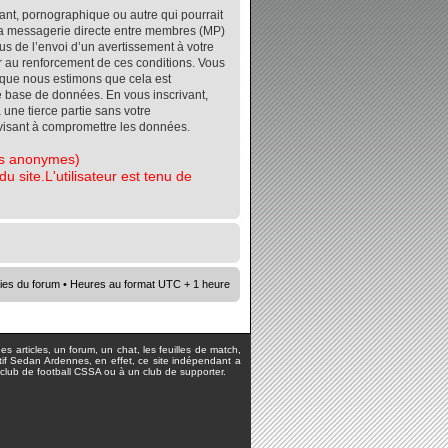
ant, pornographique ou autre qui pourrait
r la messagerie directe entre membres (MP)
s de l’envoi d’un avertissement à votre
er au renforcement de ces conditions. Vous
orsque nous estimons que cela est
re base de données. En vous inscrivant,
 une tierce partie sans votre
visant à compromettre les données.
tes anonymes)
 site.L'utilisateur est tenu de
ies du forum
• Heures au format UTC + 1 heure
s articles, un forum, un chat, les feuilles de match,
rtif Sedan Ardennes, en effet, ce site indépendant a
lub de football CSSA ou à un club de supporter.