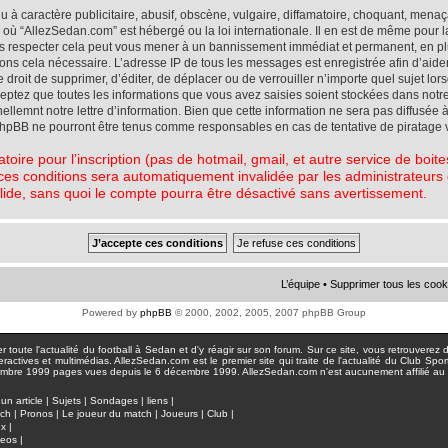
à caractère publicitaire, abusif, obscène, vulgaire, diffamatoire, choquant, menaç
ys où “AllezSedan.com” est hébergé ou la loi internationale. Il en est de même pou
pas respecter cela peut vous mener à un bannissement immédiat et permanent, en plu
eons cela nécessaire. L’adresse IP de tous les messages est enregistrée afin d’aid
e droit de supprimer, d’éditer, de déplacer ou de verrouiller n’importe quel sujet l
cceptez que toutes les informations que vous avez saisies soient stockées dans not
lemnt notre lettre d’information. Bien que cette information ne sera pas diffusée à
phpBB ne pourront être tenus comme responsables en cas de tentative de piratage 
atoire pour l’inscription (pas de hotmail, gmail, et autre service de boi
ces conditions sera automatiquement invalidée par les administrateurs du
lide, sans quoi le compte pourra être désactivé sans avertissement.
L’équipe
•
Supprimer tous les cook
Powered by
phpBB
© 2000, 2002, 2005, 2007 phpBB Group
toute l'actualité du football à Sedan et d'y réagir sur son forum. Sur ce site, vous retrouverez de
actives et multimédias. AllezSedan.com est le premier site qui traite de l'actualité du Club Spo
pages vues depuis le 6 décembre 1999. AllezSedan.com n'est aucunement affilié au c
un article
|
Sujets
|
Sondages
|
liens
|
tch
|
Pronos
|
Le joueur du match
|
Joueurs
|
Club
|
ux
|
deos
|