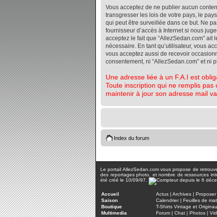
Vous acceptez de ne publier aucun contenu 
transgresser les lois de votre pays, le pa
qui peut être surveillée dans ce but. Ne 
fournisseur d’accès à Internet si nous jug
acceptez le fait que “AllezSedan.com” ait l
nécessaire. En tant qu’utilisateur, vous a
vous acceptez aussi de recevoir occasionnel
consentement, ni “AllezSedan.com” et ni 
Une adresse liée à un F.A.I est oblig
Toute inscription qui ne remplis pas 
maintenir à jour son adresse mail va
Index du forum
Le portail AllezSedan.com vous propose de retrouver 
des reportages photo, et nombre de ressources inter
été créé le 10/09/97.
Accueil
Actus
|
Archives
|
Proposer 
Saison
Calendrier
|
Feuilles de ma
Boutique
T-Shirts Vintage et Origina
Multimedia
Forum
|
Chat
|
Photos
|
Vi