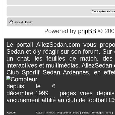
Index du forum
Powered by
phpBB
© 2000
Le portail AllezSedan.com vous propos
Sedan et d'y réagir sur son forum. Sur c
un chat, les feuilles de match, des
interactives et multimédias. AllezSedan.c
Club Sportif Sedan Ardennes, en effet
pages vues depuis 
aucunement affilié au club de football 
Accueil
Actus
|
Archives
|
Proposer un article
|
Sujets
|
Sondages
|
liens
|