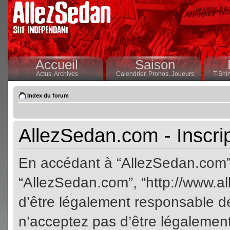
Accueil
Saison
Actus,
Archives
Calendrier,
Pronos,
Joueurs
T-Shir
Index du forum
AllezSedan.com - Inscri
En accédant à “AllezSedan.com” (
“AllezSedan.com”, “http://www.a
d’être légalement responsable de
n’acceptez pas d’être légalement