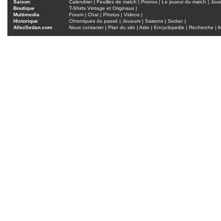
Saison
Calendrier
|
Feuilles de match
|
Pronos
|
Le joueur du match
|
Jou
Boutique
T-Shirts Vintage et Originaux
|
Multimedia
Forum
|
Chat
|
Photos
|
Videos
|
Historique
Chroniques du passé
|
Joueurs
|
Saisons
|
Sedan
|
AllezSedan.com
Nous contacter
|
Plan du site
|
Aide
|
Encyclopedie
|
Recherche
|
M