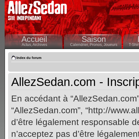
Accueil
Saison
Actus,
Archives
Calendrier,
Pronos,
Joueurs
T-Shir
Index du forum
AllezSedan.com - Inscri
En accédant à “AllezSedan.com” (
“AllezSedan.com”, “http://www.a
d’être légalement responsable de
n’acceptez pas d’être légalement