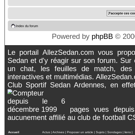
Index du forum
Powered by
phpBB
© 2000
Le portail AllezSedan.com vous propos
Sedan et d'y réagir sur son forum. Sur c
un chat, les feuilles de match, des
interactives et multimédias. AllezSedan.c
Club Sportif Sedan Ardennes, en effet
pages vues depuis 
aucunement affilié au club de football 
Accueil
Actus
|
Archives
|
Proposer un article
|
Sujets
|
Sondages
|
liens
|