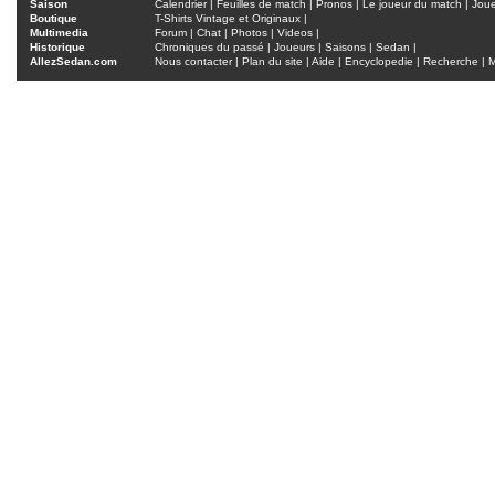
Saison
Calendrier
|
Feuilles de match
|
Pronos
|
Le joueur du match
|
Jou
Boutique
T-Shirts Vintage et Originaux
|
Multimedia
Forum
|
Chat
|
Photos
|
Videos
|
Historique
Chroniques du passé
|
Joueurs
|
Saisons
|
Sedan
|
AllezSedan.com
Nous contacter
|
Plan du site
|
Aide
|
Encyclopedie
|
Recherche
|
M