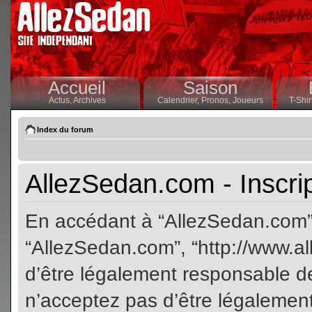
Accueil
Saison
Actus,
Archives
Calendrier,
Pronos,
Joueurs
T-Shir
Index du forum
AllezSedan.com - Inscri
En accédant à “AllezSedan.com” (
“AllezSedan.com”, “http://www.a
d’être légalement responsable de
n’acceptez pas d’être légalement