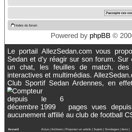
Index du forum
Powered by
phpBB
© 2000
Le portail AllezSedan.com vous propos
Sedan et d'y réagir sur son forum. Sur c
un chat, les feuilles de match, des
interactives et multimédias. AllezSedan.c
Club Sportif Sedan Ardennes, en effet
pages vues depuis 
aucunement affilié au club de football 
Accueil
Actus
|
Archives
|
Proposer un article
|
Sujets
|
Sondages
|
liens
|