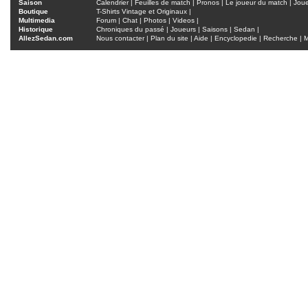
Saison
Calendrier
|
Feuilles de match
|
Pronos
|
Le joueur du match
|
Jou
Boutique
T-Shirts Vintage et Originaux
|
Multimedia
Forum
|
Chat
|
Photos
|
Videos
|
Historique
Chroniques du passé
|
Joueurs
|
Saisons
|
Sedan
|
AllezSedan.com
Nous contacter
|
Plan du site
|
Aide
|
Encyclopedie
|
Recherche
|
M