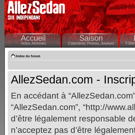
Accueil
Saison
Actus,
Archives
Calendrier,
Pronos,
Joueurs
T-Shir
Index du forum
AllezSedan.com - Inscri
En accédant à “AllezSedan.com” (
“AllezSedan.com”, “http://www.a
d’être légalement responsable de
n’acceptez pas d’être légalement