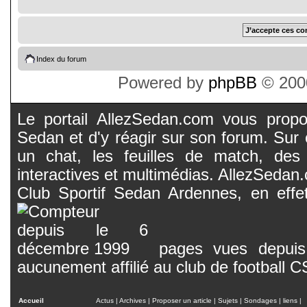
Index du forum
Powered by
phpBB
© 2000
Le portail AllezSedan.com vous propos
Sedan et d'y réagir sur son forum. Sur c
un chat, les feuilles de match, des
interactives et multimédias. AllezSedan.c
Club Sportif Sedan Ardennes, en effet
pages vues depuis 
aucunement affilié au club de football 
Accueil
Actus
|
Archives
|
Proposer un article
|
Sujets
|
Sondages
|
liens
|