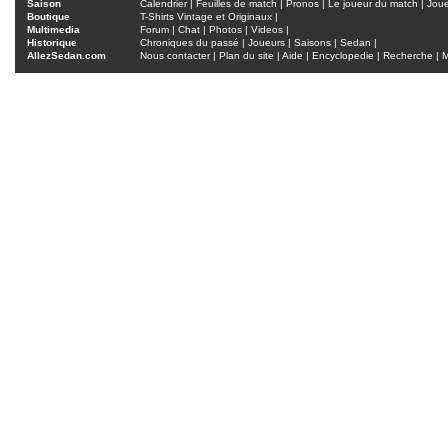
Saison
Calendrier
|
Feuilles de match
|
Pronos
|
Le joueur du match
|
Jou
Boutique
T-Shirts Vintage et Originaux
|
Multimedia
Forum
|
Chat
|
Photos
|
Videos
|
Historique
Chroniques du passé
|
Joueurs
|
Saisons
|
Sedan
|
AllezSedan.com
Nous contacter
|
Plan du site
|
Aide
|
Encyclopedie
|
Recherche
|
M