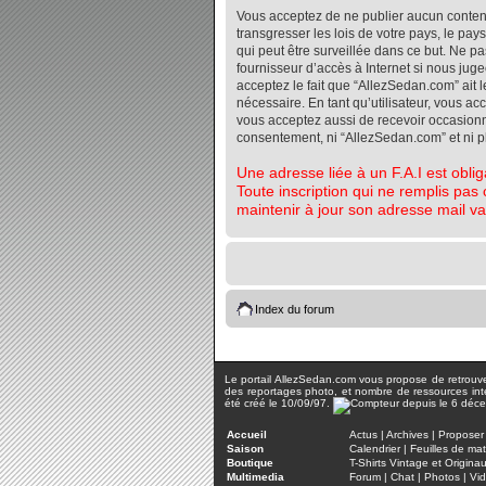
Vous acceptez de ne publier aucun contenu 
transgresser les lois de votre pays, le pa
qui peut être surveillée dans ce but. Ne 
fournisseur d’accès à Internet si nous jug
acceptez le fait que “AllezSedan.com” ait l
nécessaire. En tant qu’utilisateur, vous a
vous acceptez aussi de recevoir occasionnel
consentement, ni “AllezSedan.com” et ni 
Une adresse liée à un F.A.I est oblig
Toute inscription qui ne remplis pas 
maintenir à jour son adresse mail va
Index du forum
Le portail AllezSedan.com vous propose de retrouver 
des reportages photo, et nombre de ressources inter
été créé le 10/09/97.
Accueil
Actus
|
Archives
|
Proposer 
Saison
Calendrier
|
Feuilles de ma
Boutique
T-Shirts Vintage et Origina
Multimedia
Forum
|
Chat
|
Photos
|
Vi