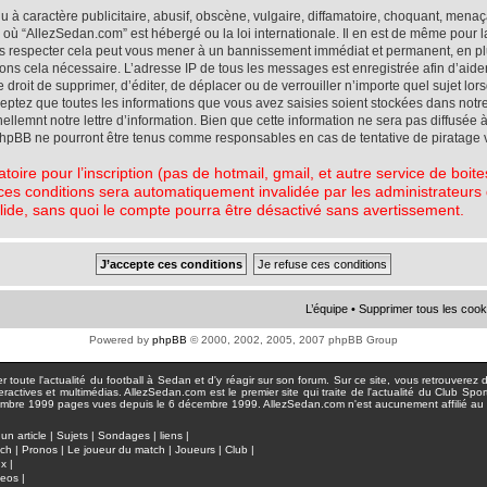
à caractère publicitaire, abusif, obscène, vulgaire, diffamatoire, choquant, menaç
ys où “AllezSedan.com” est hébergé ou la loi internationale. Il en est de même pou
pas respecter cela peut vous mener à un bannissement immédiat et permanent, en plu
eons cela nécessaire. L’adresse IP de tous les messages est enregistrée afin d’aid
e droit de supprimer, d’éditer, de déplacer ou de verrouiller n’importe quel sujet l
cceptez que toutes les informations que vous avez saisies soient stockées dans not
lemnt notre lettre d’information. Bien que cette information ne sera pas diffusée à
phpBB ne pourront être tenus comme responsables en cas de tentative de piratage 
atoire pour l’inscription (pas de hotmail, gmail, et autre service de boi
ces conditions sera automatiquement invalidée par les administrateurs du
lide, sans quoi le compte pourra être désactivé sans avertissement.
L’équipe
•
Supprimer tous les cook
Powered by
phpBB
© 2000, 2002, 2005, 2007 phpBB Group
toute l'actualité du football à Sedan et d'y réagir sur son forum. Sur ce site, vous retrouverez de
actives et multimédias. AllezSedan.com est le premier site qui traite de l'actualité du Club Spo
pages vues depuis le 6 décembre 1999. AllezSedan.com n'est aucunement affilié au c
un article
|
Sujets
|
Sondages
|
liens
|
tch
|
Pronos
|
Le joueur du match
|
Joueurs
|
Club
|
ux
|
deos
|