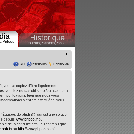
dia
Historique
s,
Vidéos
Joueurs,
Saisons,
Sedan
FAQ
Inscription
Connexion
”), vous acceptez d’être légalement
, veuillez ne pas utiliser et/ou accéder à
s modifications, bien que nous vous
modifications aient été effectuées, vous
, “Équipes de phpBB”), qui est une solution
rgé depuis
www.phpbb.fr
ou
nsable de la conduite et/ou du contenu que
hpbb.fr/
ou
http://www.phpbb.com/
.