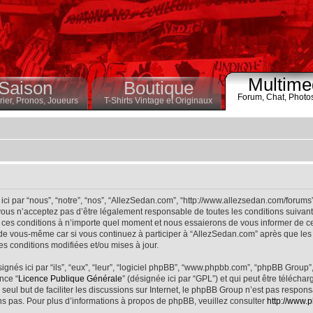
Multime
Saison
Boutique
Forum,
Chat,
Photo
ier,
Pronos,
Joueurs
T-Shirts Vintage et Originaux
ci par “nous”, “notre”, “nos”, “AllezSedan.com”, “http://www.allezsedan.com/forums
ous n’acceptez pas d’être légalement responsable de toutes les conditions suivantes
ces conditions à n’importe quel moment et nous essaierons de vous informer de ce
 de vous-même car si vous continuez à participer à “AllezSedan.com” après que les 
s conditions modifiées et/ou mises à jour.
nés ici par “ils”, “eux”, “leur”, “logiciel phpBB”, “www.phpbb.com”, “phpBB Group”
nce “
Licence Publique Générale
” (désignée ici par “GPL”) et qui peut être télécha
 seul but de faciliter les discussions sur Internet, le phpBB Group n’est pas respo
s pas. Pour plus d’informations à propos de phpBB, veuillez consulter
http://www.p