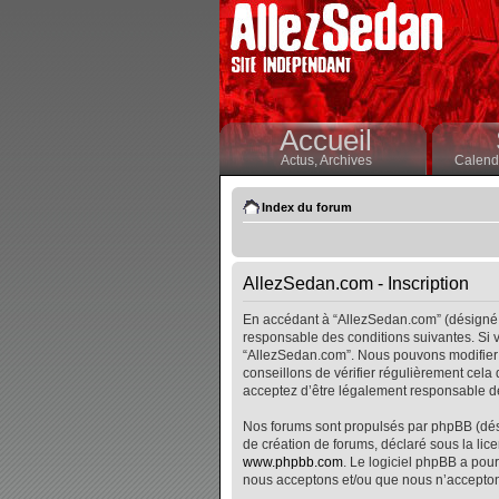
Accueil
Actus,
Archives
Calendr
Index du forum
AllezSedan.com - Inscription
En accédant à “AllezSedan.com” (désigné i
responsable des conditions suivantes. Si v
“AllezSedan.com”. Nous pouvons modifier 
conseillons de vérifier régulièrement cela
acceptez d’être légalement responsable de
Nos forums sont propulsés par phpBB (désig
de création de forums, déclaré sous la lice
www.phpbb.com
. Le logiciel phpBB a pour
nous acceptons et/ou que nous n’accepton