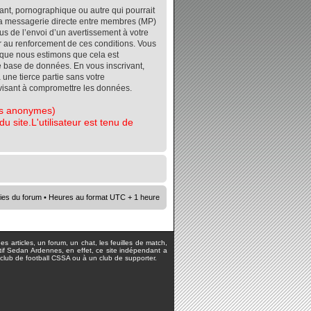
ant, pornographique ou autre qui pourrait
r la messagerie directe entre membres (MP)
s de l’envoi d’un avertissement à votre
er au renforcement de ces conditions. Vous
orsque nous estimons que cela est
re base de données. En vous inscrivant,
 une tierce partie sans votre
visant à compromettre les données.
tes anonymes)
 site.L'utilisateur est tenu de
ies du forum
• Heures au format UTC + 1 heure
s articles, un forum, un chat, les feuilles de match,
rtif Sedan Ardennes, en effet, ce site indépendant a
lub de football CSSA ou à un club de supporter.