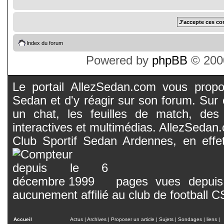
Index du forum
Powered by
phpBB
© 2000
Le portail AllezSedan.com vous propos
Sedan et d'y réagir sur son forum. Sur c
un chat, les feuilles de match, des
interactives et multimédias. AllezSedan.c
Club Sportif Sedan Ardennes, en effet
pages vues depuis 
aucunement affilié au club de football 
Accueil
Actus
|
Archives
|
Proposer un article
|
Sujets
|
Sondages
|
liens
|