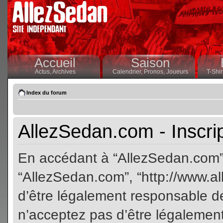
Accueil
Saison
Actus,
Archives
Calendrier,
Pronos,
Joueurs
T-Shir
Index du forum
AllezSedan.com - Inscri
En accédant à “AllezSedan.com” (
“AllezSedan.com”, “http://www.a
d’être légalement responsable de
n’acceptez pas d’être légalement