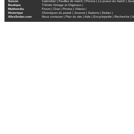
Saison
Calendrier
|
Feuilles de match
|
Pronos
|
Le joueur du match
|
Jou
Boutique
T-Shirts Vintage et Originaux
|
Multimedia
Forum
|
Chat
|
Photos
|
Videos
|
Historique
Chroniques du passé
|
Joueurs
|
Saisons
|
Sedan
|
AllezSedan.com
Nous contacter
|
Plan du site
|
Aide
|
Encyclopedie
|
Recherche
|
M