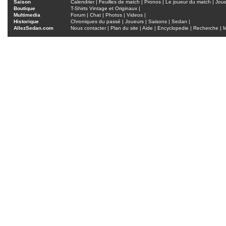
Saison
Calendrier
|
Feuilles de match
|
Pronos
|
Le joueur du match
|
Jou
Boutique
T-Shirts Vintage et Originaux
|
Multimedia
Forum
|
Chat
|
Photos
|
Videos
|
Historique
Chroniques du passé
|
Joueurs
|
Saisons
|
Sedan
|
AllezSedan.com
Nous contacter
|
Plan du site
|
Aide
|
Encyclopedie
|
Recherche
|
M