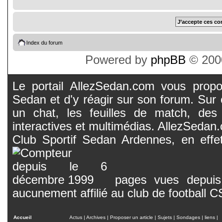
Index du forum
Powered by
phpBB
© 2000
Le portail AllezSedan.com vous propos
Sedan et d'y réagir sur son forum. Sur c
un chat, les feuilles de match, des
interactives et multimédias. AllezSedan.c
Club Sportif Sedan Ardennes, en effet
pages vues depuis 
aucunement affilié au club de football 
Accueil
Actus
|
Archives
|
Proposer un article
|
Sujets
|
Sondages
|
liens
|