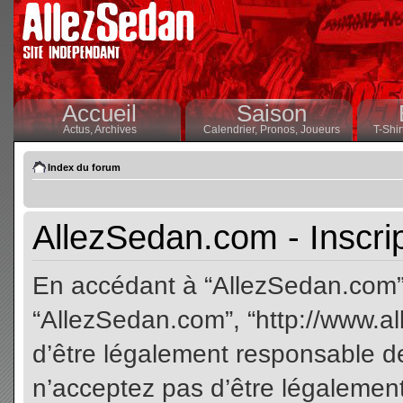
Accueil
Saison
Actus,
Archives
Calendrier,
Pronos,
Joueurs
T-Shir
Index du forum
AllezSedan.com - Inscri
En accédant à “AllezSedan.com” (
“AllezSedan.com”, “http://www.a
d’être légalement responsable de
n’acceptez pas d’être légalement