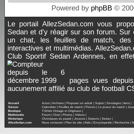
Powered by
phpBB
© 2000
Le portail AllezSedan.com vous propos
Sedan et d'y réagir sur son forum. Sur c
un chat, les feuilles de match, des
interactives et multimédias. AllezSedan.c
Club Sportif Sedan Ardennes, en effet
pages vues depuis 
aucunement affilié au club de football 
Accueil
Actus
|
Archives
|
Proposer un article
|
Sujets
|
Sondages
|
liens
|
Saison
Calendrier
|
Feuilles de match
|
Pronos
|
Le joueur du match
|
Jou
Boutique
T-Shirts Vintage et Originaux
|
Multimedia
Forum
|
Chat
|
Photos
|
Videos
|
Historique
Chroniques du passé
|
Joueurs
|
Saisons
|
Sedan
|
AllezSedan.com
Nous contacter
|
Plan du site
|
Aide
|
Encyclopedie
|
Recherche
|
M