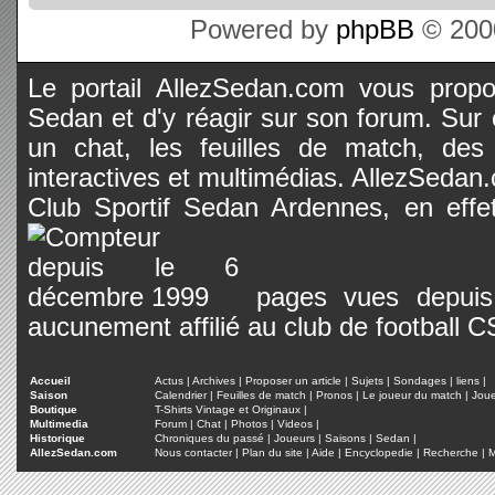
Powered by
phpBB
© 2000
Le portail AllezSedan.com vous propos
Sedan et d'y réagir sur son forum. Sur c
un chat, les feuilles de match, des
interactives et multimédias. AllezSedan.c
Club Sportif Sedan Ardennes, en effet
pages vues depuis 
aucunement affilié au club de football 
Accueil
Actus
|
Archives
|
Proposer un article
|
Sujets
|
Sondages
|
liens
|
Saison
Calendrier
|
Feuilles de match
|
Pronos
|
Le joueur du match
|
Jou
Boutique
T-Shirts Vintage et Originaux
|
Multimedia
Forum
|
Chat
|
Photos
|
Videos
|
Historique
Chroniques du passé
|
Joueurs
|
Saisons
|
Sedan
|
AllezSedan.com
Nous contacter
|
Plan du site
|
Aide
|
Encyclopedie
|
Recherche
|
M