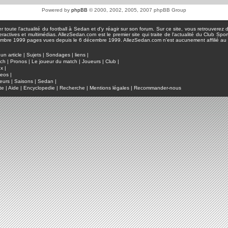
Powered by
phpBB
© 2000, 2002, 2005, 2007 phpBB Group
toute l'actualité du football à Sedan et d'y réagir sur son forum. Sur ce site, vous retrouverez de
actives et multimédias. AllezSedan.com est le premier site qui traite de l'actualité du Club Spo
pages vues depuis le 6 décembre 1999. AllezSedan.com n'est aucunement affilié au c
un article
|
Sujets
|
Sondages
|
liens
|
tch
|
Pronos
|
Le joueur du match
|
Joueurs
|
Club
|
ux
|
deos
|
eurs
|
Saisons
|
Sedan
|
te
|
Aide
|
Encyclopedie
|
Recherche
|
Mentions légales
|
Recommander-nous