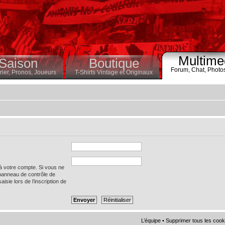
Multime
Saison
Boutique
Forum,
Chat,
Photo
ier,
Pronos,
Joueurs
T-Shirts Vintage et Originaux
 à votre compte. Si vous ne
 panneau de contrôle de
saisie lors de l’inscription de
L’équipe
•
Supprimer tous les cook