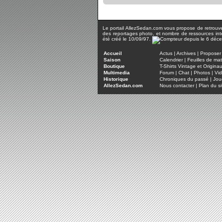
Le portail AllezSedan.com vous propose de retrouver 
des reportages photo, et nombre de ressources inter
été créé le 10/09/97.
Accueil
Actus
|
Archives
|
Proposer 
Saison
Calendrier
|
Feuilles de ma
Boutique
T-Shirts Vintage et Origina
Multimedia
Forum
|
Chat
|
Photos
|
Vi
Historique
Chroniques du passé
|
Jou
AllezSedan.com
Nous contacter
|
Plan du si