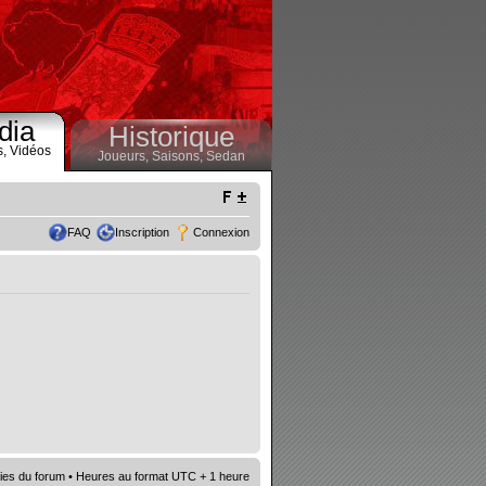
dia
Historique
s,
Vidéos
Joueurs,
Saisons,
Sedan
FAQ
Inscription
Connexion
ies du forum
• Heures au format UTC + 1 heure