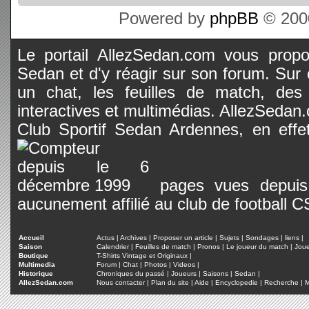
Powered by
phpBB
© 2000
Le portail AllezSedan.com vous propos
Sedan et d'y réagir sur son forum. Sur c
un chat, les feuilles de match, des
interactives et multimédias. AllezSedan.c
Club Sportif Sedan Ardennes, en effet
pages vues depuis 
aucunement affilié au club de football 
Accueil
Actus
|
Archives
|
Proposer un article
|
Sujets
|
Sondages
|
liens
|
Saison
Calendrier
|
Feuilles de match
|
Pronos
|
Le joueur du match
|
Jou
Boutique
T-Shirts Vintage et Originaux
|
Multimedia
Forum
|
Chat
|
Photos
|
Videos
|
Historique
Chroniques du passé
|
Joueurs
|
Saisons
|
Sedan
|
AllezSedan.com
Nous contacter
|
Plan du site
|
Aide
|
Encyclopedie
|
Recherche
|
M