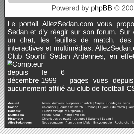
Powered by
phpBB
© 2000
Le portail AllezSedan.com vous propos
Sedan et d'y réagir sur son forum. Sur c
un chat, les feuilles de match, des
interactives et multimédias. AllezSedan.c
Club Sportif Sedan Ardennes, en effet
pages vues depuis 
aucunement affilié au club de football 
Accueil
Actus
|
Archives
|
Proposer un article
|
Sujets
|
Sondages
|
liens
|
Saison
Calendrier
|
Feuilles de match
|
Pronos
|
Le joueur du match
|
Jou
Boutique
T-Shirts Vintage et Originaux
|
Multimedia
Forum
|
Chat
|
Photos
|
Videos
|
Historique
Chroniques du passé
|
Joueurs
|
Saisons
|
Sedan
|
AllezSedan.com
Nous contacter
|
Plan du site
|
Aide
|
Encyclopedie
|
Recherche
|
M