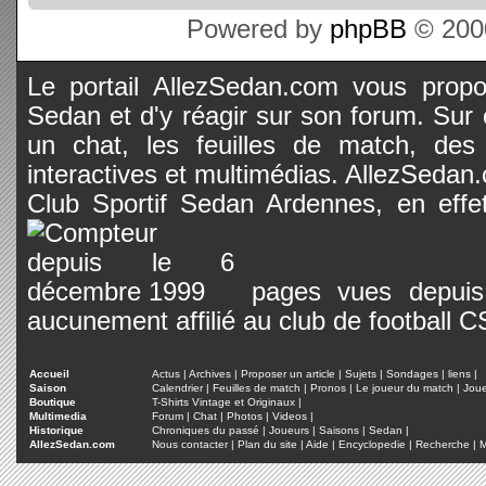
Powered by
phpBB
© 2000
Le portail AllezSedan.com vous propos
Sedan et d'y réagir sur son forum. Sur c
un chat, les feuilles de match, des
interactives et multimédias. AllezSedan.c
Club Sportif Sedan Ardennes, en effet
pages vues depuis 
aucunement affilié au club de football 
Accueil
Actus
|
Archives
|
Proposer un article
|
Sujets
|
Sondages
|
liens
|
Saison
Calendrier
|
Feuilles de match
|
Pronos
|
Le joueur du match
|
Jou
Boutique
T-Shirts Vintage et Originaux
|
Multimedia
Forum
|
Chat
|
Photos
|
Videos
|
Historique
Chroniques du passé
|
Joueurs
|
Saisons
|
Sedan
|
AllezSedan.com
Nous contacter
|
Plan du site
|
Aide
|
Encyclopedie
|
Recherche
|
M