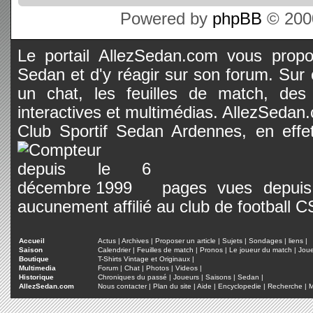
Powered by
phpBB
© 2000
Le portail AllezSedan.com vous propos
Sedan et d'y réagir sur son forum. Sur c
un chat, les feuilles de match, des
interactives et multimédias. AllezSedan.c
Club Sportif Sedan Ardennes, en effet
pages vues depuis 
aucunement affilié au club de football 
Accueil
Actus
|
Archives
|
Proposer un article
|
Sujets
|
Sondages
|
liens
|
Saison
Calendrier
|
Feuilles de match
|
Pronos
|
Le joueur du match
|
Jou
Boutique
T-Shirts Vintage et Originaux
|
Multimedia
Forum
|
Chat
|
Photos
|
Videos
|
Historique
Chroniques du passé
|
Joueurs
|
Saisons
|
Sedan
|
AllezSedan.com
Nous contacter
|
Plan du site
|
Aide
|
Encyclopedie
|
Recherche
|
M