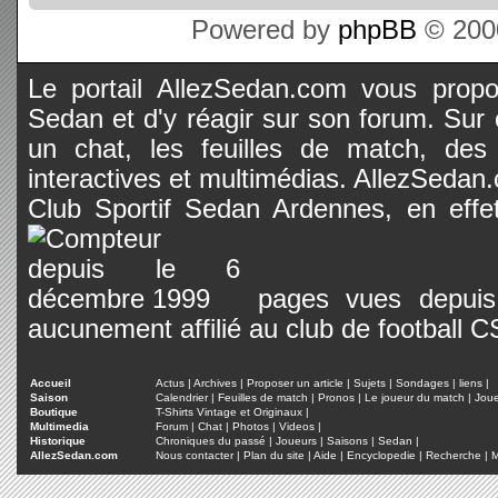
Powered by
phpBB
© 2000
Le portail AllezSedan.com vous propos
Sedan et d'y réagir sur son forum. Sur c
un chat, les feuilles de match, des
interactives et multimédias. AllezSedan.c
Club Sportif Sedan Ardennes, en effet
pages vues depuis 
aucunement affilié au club de football 
Accueil
Actus
|
Archives
|
Proposer un article
|
Sujets
|
Sondages
|
liens
|
Saison
Calendrier
|
Feuilles de match
|
Pronos
|
Le joueur du match
|
Jou
Boutique
T-Shirts Vintage et Originaux
|
Multimedia
Forum
|
Chat
|
Photos
|
Videos
|
Historique
Chroniques du passé
|
Joueurs
|
Saisons
|
Sedan
|
AllezSedan.com
Nous contacter
|
Plan du site
|
Aide
|
Encyclopedie
|
Recherche
|
M