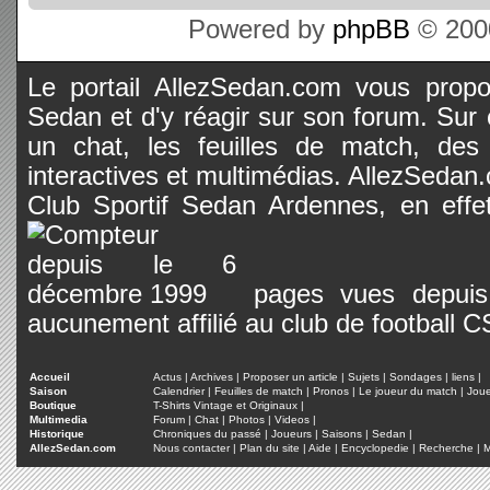
Powered by
phpBB
© 2000
Le portail AllezSedan.com vous propos
Sedan et d'y réagir sur son forum. Sur c
un chat, les feuilles de match, des
interactives et multimédias. AllezSedan.c
Club Sportif Sedan Ardennes, en effet
pages vues depuis 
aucunement affilié au club de football 
Accueil
Actus
|
Archives
|
Proposer un article
|
Sujets
|
Sondages
|
liens
|
Saison
Calendrier
|
Feuilles de match
|
Pronos
|
Le joueur du match
|
Jou
Boutique
T-Shirts Vintage et Originaux
|
Multimedia
Forum
|
Chat
|
Photos
|
Videos
|
Historique
Chroniques du passé
|
Joueurs
|
Saisons
|
Sedan
|
AllezSedan.com
Nous contacter
|
Plan du site
|
Aide
|
Encyclopedie
|
Recherche
|
M