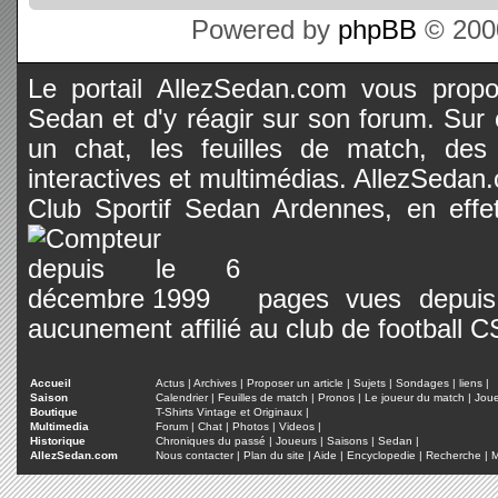
Powered by
phpBB
© 2000
Le portail AllezSedan.com vous propos
Sedan et d'y réagir sur son forum. Sur c
un chat, les feuilles de match, des
interactives et multimédias. AllezSedan.c
Club Sportif Sedan Ardennes, en effet
pages vues depuis 
aucunement affilié au club de football 
Accueil
Actus
|
Archives
|
Proposer un article
|
Sujets
|
Sondages
|
liens
|
Saison
Calendrier
|
Feuilles de match
|
Pronos
|
Le joueur du match
|
Jou
Boutique
T-Shirts Vintage et Originaux
|
Multimedia
Forum
|
Chat
|
Photos
|
Videos
|
Historique
Chroniques du passé
|
Joueurs
|
Saisons
|
Sedan
|
AllezSedan.com
Nous contacter
|
Plan du site
|
Aide
|
Encyclopedie
|
Recherche
|
M