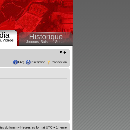
dia
Historique
s,
Vidéos
Joueurs,
Saisons,
Sedan
FAQ
Inscription
Connexion
ies du forum
• Heures au format UTC + 1 heure