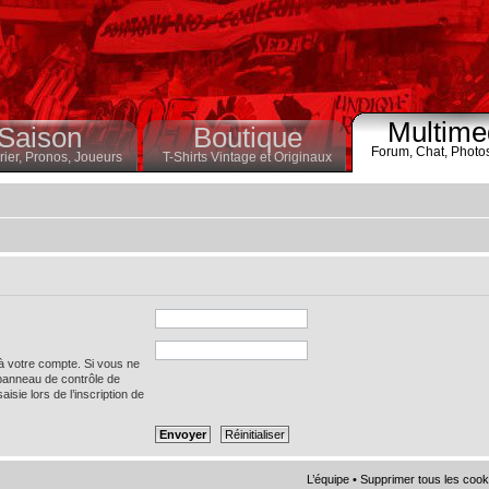
Multime
Saison
Boutique
Forum,
Chat,
Photo
ier,
Pronos,
Joueurs
T-Shirts Vintage et Originaux
 à votre compte. Si vous ne
 panneau de contrôle de
saisie lors de l’inscription de
L’équipe
•
Supprimer tous les cook