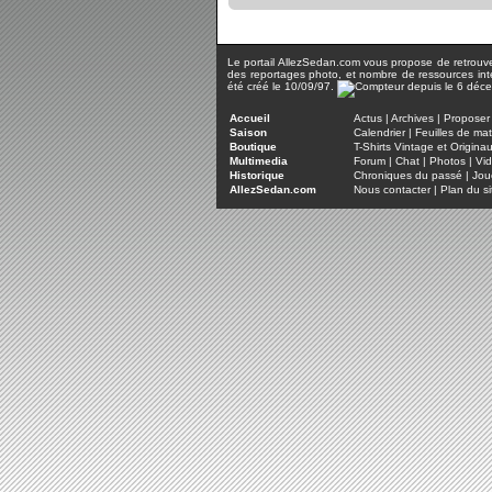
Le portail AllezSedan.com vous propose de retrouver 
des reportages photo, et nombre de ressources inter
été créé le 10/09/97.
Accueil
Actus
|
Archives
|
Proposer 
Saison
Calendrier
|
Feuilles de ma
Boutique
T-Shirts Vintage et Origina
Multimedia
Forum
|
Chat
|
Photos
|
Vi
Historique
Chroniques du passé
|
Jou
AllezSedan.com
Nous contacter
|
Plan du si