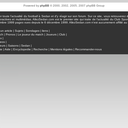
Powered by
phpBB
© 2000, 2002, 2005, 2007 phpBB Group
toute l'actualité du football à Sedan et d'y réagir sur son forum. Sur ce site, vous retrouverez de
actives et multimédias. AllezSedan.com est le premier site qui traite de l'actualité du Club Spo
pages vues depuis le 6 décembre 1999. AllezSedan.com n'est aucunement affilié au c
un article
|
Sujets
|
Sondages
|
liens
|
tch
|
Pronos
|
Le joueur du match
|
Joueurs
|
Club
|
ux
|
deos
|
eurs
|
Saisons
|
Sedan
|
te
|
Aide
|
Encyclopedie
|
Recherche
|
Mentions légales
|
Recommander-nous