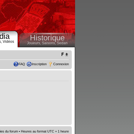
dia
Historique
s,
Vidéos
Joueurs,
Saisons,
Sedan
FAQ
Inscription
Connexion
ies du forum
• Heures au format UTC + 1 heure