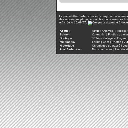
Le portail AllezSedan.com vous propose de retrouver 
des reportages photo, et nombre de ressources inter
été créé le 10/09/97.
Accueil
Actus
|
Archives
|
Proposer 
Saison
Calendrier
|
Feuilles de ma
Boutique
T-Shirts Vintage et Origina
Multimedia
Forum
|
Chat
|
Photos
|
Vi
Historique
Chroniques du passé
|
Jou
AllezSedan.com
Nous contacter
|
Plan du si