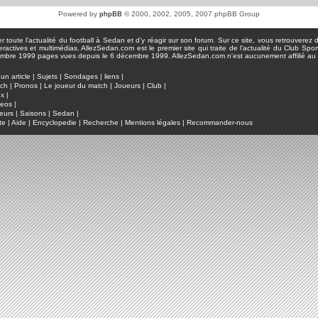
Powered by
phpBB
© 2000, 2002, 2005, 2007 phpBB Group
toute l'actualité du football à Sedan et d'y réagir sur son forum. Sur ce site, vous retrouverez de
actives et multimédias. AllezSedan.com est le premier site qui traite de l'actualité du Club Spo
pages vues depuis le 6 décembre 1999. AllezSedan.com n'est aucunement affilié au c
un article
|
Sujets
|
Sondages
|
liens
|
tch
|
Pronos
|
Le joueur du match
|
Joueurs
|
Club
|
ux
|
deos
|
eurs
|
Saisons
|
Sedan
|
te
|
Aide
|
Encyclopedie
|
Recherche
|
Mentions légales
|
Recommander-nous