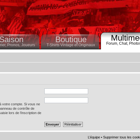
Multime
Saison
Boutique
Forum,
Chat,
Photo
ier,
Pronos,
Joueurs
T-Shirts Vintage et Originaux
 à votre compte. Si vous ne
 panneau de contrôle de
saisie lors de l’inscription de
L’équipe
•
Supprimer tous les cook