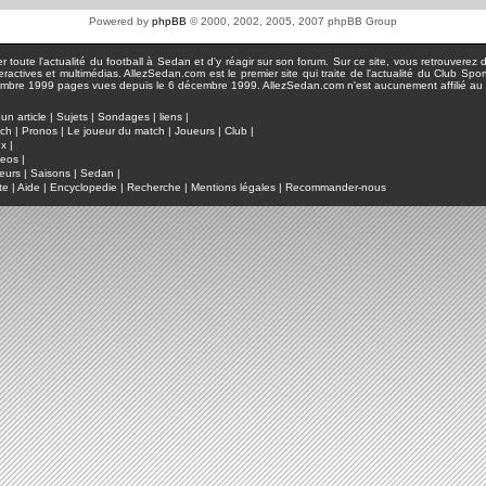
Powered by
phpBB
© 2000, 2002, 2005, 2007 phpBB Group
toute l'actualité du football à Sedan et d'y réagir sur son forum. Sur ce site, vous retrouverez de
actives et multimédias. AllezSedan.com est le premier site qui traite de l'actualité du Club Spo
pages vues depuis le 6 décembre 1999. AllezSedan.com n'est aucunement affilié au c
un article
|
Sujets
|
Sondages
|
liens
|
tch
|
Pronos
|
Le joueur du match
|
Joueurs
|
Club
|
ux
|
deos
|
eurs
|
Saisons
|
Sedan
|
te
|
Aide
|
Encyclopedie
|
Recherche
|
Mentions légales
|
Recommander-nous