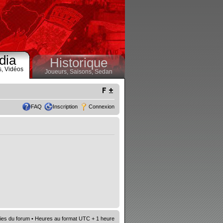
dia
Historique
s,
Vidéos
Joueurs,
Saisons,
Sedan
FAQ
Inscription
Connexion
ies du forum
• Heures au format UTC + 1 heure