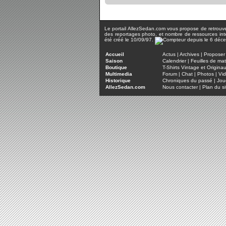
Le portail AllezSedan.com vous propose de retrouver 
des reportages photo, et nombre de ressources inter
été créé le 10/09/97.
Accueil
Actus
|
Archives
|
Proposer 
Saison
Calendrier
|
Feuilles de ma
Boutique
T-Shirts Vintage et Origina
Multimedia
Forum
|
Chat
|
Photos
|
Vi
Historique
Chroniques du passé
|
Jou
AllezSedan.com
Nous contacter
|
Plan du si