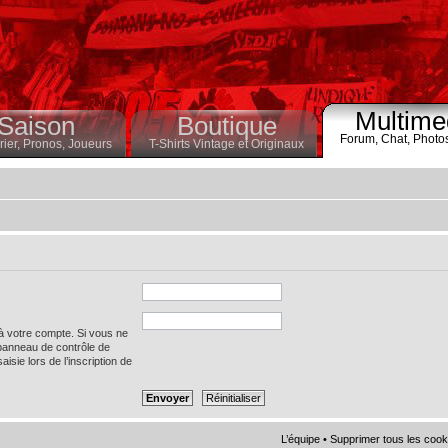
Multime
Saison
Boutique
Forum,
Chat,
Photo
ier,
Pronos,
Joueurs
T-Shirts Vintage et Originaux
 à votre compte. Si vous ne
 panneau de contrôle de
saisie lors de l’inscription de
L’équipe
•
Supprimer tous les cook