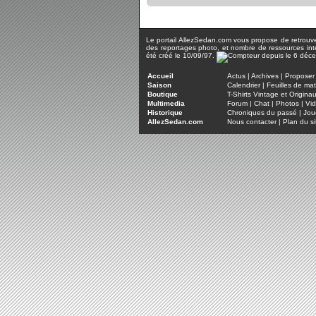
Le portail AllezSedan.com vous propose de retrouver 
des reportages photo, et nombre de ressources inter
été créé le 10/09/97.
Accueil
Actus
|
Archives
|
Proposer 
Saison
Calendrier
|
Feuilles de ma
Boutique
T-Shirts Vintage et Origina
Multimedia
Forum
|
Chat
|
Photos
|
Vi
Historique
Chroniques du passé
|
Jou
AllezSedan.com
Nous contacter
|
Plan du si