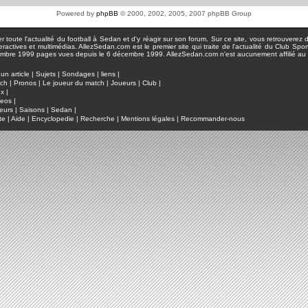
Powered by
phpBB
© 2000, 2002, 2005, 2007 phpBB Group
toute l'actualité du football à Sedan et d'y réagir sur son forum. Sur ce site, vous retrouverez de
actives et multimédias. AllezSedan.com est le premier site qui traite de l'actualité du Club Spo
pages vues depuis le 6 décembre 1999. AllezSedan.com n'est aucunement affilié au c
un article
|
Sujets
|
Sondages
|
liens
|
tch
|
Pronos
|
Le joueur du match
|
Joueurs
|
Club
|
ux
|
deos
|
eurs
|
Saisons
|
Sedan
|
te
|
Aide
|
Encyclopedie
|
Recherche
|
Mentions légales
|
Recommander-nous