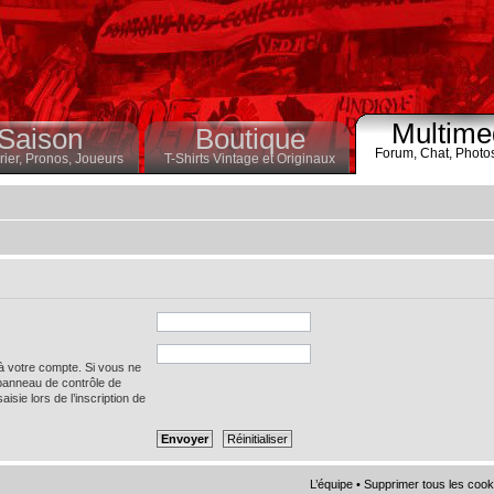
Multime
Saison
Boutique
Forum,
Chat,
Photo
ier,
Pronos,
Joueurs
T-Shirts Vintage et Originaux
 à votre compte. Si vous ne
 panneau de contrôle de
saisie lors de l’inscription de
L’équipe
•
Supprimer tous les cook