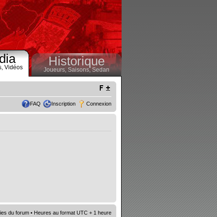
dia
Historique
s,
Vidéos
Joueurs,
Saisons,
Sedan
FAQ
Inscription
Connexion
ies du forum
• Heures au format UTC + 1 heure