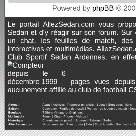
Powered by
phpBB
© 2000
Le portail AllezSedan.com vous propos
Sedan et d'y réagir sur son forum. Sur c
un chat, les feuilles de match, des
interactives et multimédias. AllezSedan.c
Club Sportif Sedan Ardennes, en effet
pages vues depuis 
aucunement affilié au club de football 
Accueil
Actus
|
Archives
|
Proposer un article
|
Sujets
|
Sondages
|
liens
|
Saison
Calendrier
|
Feuilles de match
|
Pronos
|
Le joueur du match
|
Jou
Boutique
T-Shirts Vintage et Originaux
|
Multimedia
Forum
|
Chat
|
Photos
|
Videos
|
Historique
Chroniques du passé
|
Joueurs
|
Saisons
|
Sedan
|
AllezSedan.com
Nous contacter
|
Plan du site
|
Aide
|
Encyclopedie
|
Recherche
|
M