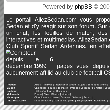
Powered by
phpBB
© 2000
Le portail AllezSedan.com vous propos
Sedan et d'y réagir sur son forum. Sur c
un chat, les feuilles de match, des
interactives et multimédias. AllezSedan.c
Club Sportif Sedan Ardennes, en effet
pages vues depuis 
aucunement affilié au club de football 
Accueil
Actus
|
Archives
|
Proposer un article
|
Sujets
|
Sondages
|
liens
|
Saison
Calendrier
|
Feuilles de match
|
Pronos
|
Le joueur du match
|
Jou
Boutique
T-Shirts Vintage et Originaux
|
Multimedia
Forum
|
Chat
|
Photos
|
Videos
|
Historique
Chroniques du passé
|
Joueurs
|
Saisons
|
Sedan
|
AllezSedan.com
Nous contacter
|
Plan du site
|
Aide
|
Encyclopedie
|
Recherche
|
M