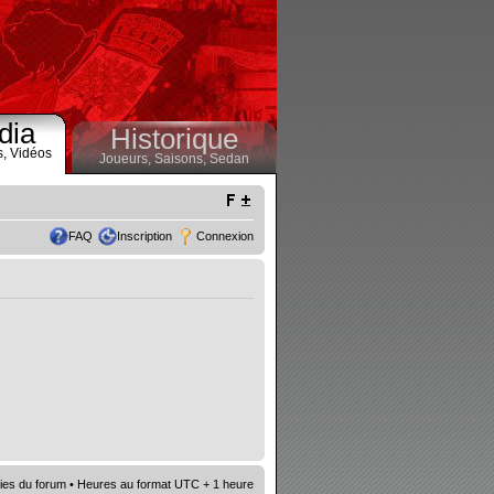
dia
Historique
s,
Vidéos
Joueurs,
Saisons,
Sedan
FAQ
Inscription
Connexion
ies du forum
• Heures au format UTC + 1 heure