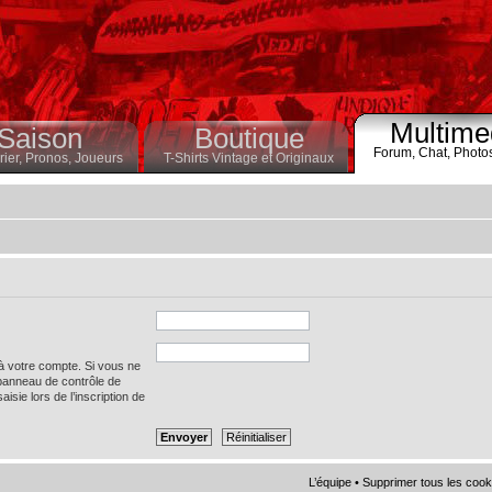
Multime
Saison
Boutique
Forum,
Chat,
Photo
ier,
Pronos,
Joueurs
T-Shirts Vintage et Originaux
 à votre compte. Si vous ne
 panneau de contrôle de
saisie lors de l’inscription de
L’équipe
•
Supprimer tous les cook