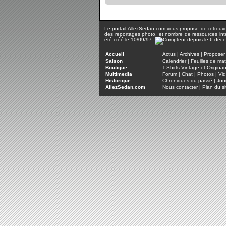
Le portail AllezSedan.com vous propose de retrouver 
des reportages photo, et nombre de ressources inter
été créé le 10/09/97.
Accueil
Actus
|
Archives
|
Proposer 
Saison
Calendrier
|
Feuilles de ma
Boutique
T-Shirts Vintage et Origina
Multimedia
Forum
|
Chat
|
Photos
|
Vi
Historique
Chroniques du passé
|
Jou
AllezSedan.com
Nous contacter
|
Plan du si