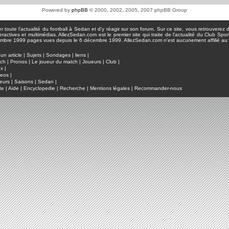
Powered by
phpBB
© 2000, 2002, 2005, 2007 phpBB Group
toute l'actualité du football à Sedan et d'y réagir sur son forum. Sur ce site, vous retrouverez de
actives et multimédias. AllezSedan.com est le premier site qui traite de l'actualité du Club Spo
pages vues depuis le 6 décembre 1999. AllezSedan.com n'est aucunement affilié au c
un article
|
Sujets
|
Sondages
|
liens
|
tch
|
Pronos
|
Le joueur du match
|
Joueurs
|
Club
|
ux
|
deos
|
eurs
|
Saisons
|
Sedan
|
te
|
Aide
|
Encyclopedie
|
Recherche
|
Mentions légales
|
Recommander-nous