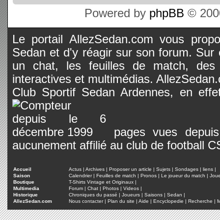
Powered by
phpBB
© 2000
Le portail AllezSedan.com vous propos
Sedan et d'y réagir sur son forum. Sur c
un chat, les feuilles de match, des
interactives et multimédias. AllezSedan.c
Club Sportif Sedan Ardennes, en effet
pages vues depuis 
aucunement affilié au club de football 
Accueil
Actus
|
Archives
|
Proposer un article
|
Sujets
|
Sondages
|
liens
|
Saison
Calendrier
|
Feuilles de match
|
Pronos
|
Le joueur du match
|
Jou
Boutique
T-Shirts Vintage et Originaux
|
Multimedia
Forum
|
Chat
|
Photos
|
Videos
|
Historique
Chroniques du passé
|
Joueurs
|
Saisons
|
Sedan
|
AllezSedan.com
Nous contacter
|
Plan du site
|
Aide
|
Encyclopedie
|
Recherche
|
M