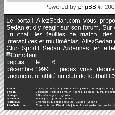
Powered by
phpBB
© 2000
Le portail AllezSedan.com vous propos
Sedan et d'y réagir sur son forum. Sur c
un chat, les feuilles de match, des
interactives et multimédias. AllezSedan.c
Club Sportif Sedan Ardennes, en effet
pages vues depuis 
aucunement affilié au club de football 
Accueil
Actus
|
Archives
|
Proposer un article
|
Sujets
|
Sondages
|
liens
|
Saison
Calendrier
|
Feuilles de match
|
Pronos
|
Le joueur du match
|
Jou
Boutique
T-Shirts Vintage et Originaux
|
Multimedia
Forum
|
Chat
|
Photos
|
Videos
|
Historique
Chroniques du passé
|
Joueurs
|
Saisons
|
Sedan
|
AllezSedan.com
Nous contacter
|
Plan du site
|
Aide
|
Encyclopedie
|
Recherche
|
M