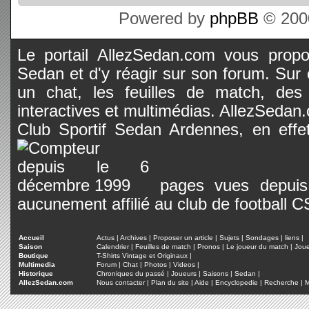
Powered by
phpBB
© 2000
Le portail AllezSedan.com vous propos
Sedan et d'y réagir sur son forum. Sur c
un chat, les feuilles de match, des
interactives et multimédias. AllezSedan.c
Club Sportif Sedan Ardennes, en effet
pages vues depuis 
aucunement affilié au club de football 
Accueil
Actus
|
Archives
|
Proposer un article
|
Sujets
|
Sondages
|
liens
|
Saison
Calendrier
|
Feuilles de match
|
Pronos
|
Le joueur du match
|
Jou
Boutique
T-Shirts Vintage et Originaux
|
Multimedia
Forum
|
Chat
|
Photos
|
Videos
|
Historique
Chroniques du passé
|
Joueurs
|
Saisons
|
Sedan
|
AllezSedan.com
Nous contacter
|
Plan du site
|
Aide
|
Encyclopedie
|
Recherche
|
M