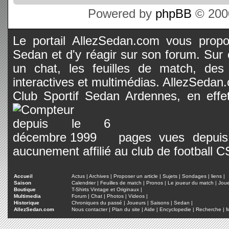
Powered by
phpBB
© 2000
Le portail AllezSedan.com vous propos
Sedan et d'y réagir sur son forum. Sur c
un chat, les feuilles de match, des
interactives et multimédias. AllezSedan.c
Club Sportif Sedan Ardennes, en effet
pages vues depuis 
aucunement affilié au club de football 
Accueil
Actus
|
Archives
|
Proposer un article
|
Sujets
|
Sondages
|
liens
|
Saison
Calendrier
|
Feuilles de match
|
Pronos
|
Le joueur du match
|
Jou
Boutique
T-Shirts Vintage et Originaux
|
Multimedia
Forum
|
Chat
|
Photos
|
Videos
|
Historique
Chroniques du passé
|
Joueurs
|
Saisons
|
Sedan
|
AllezSedan.com
Nous contacter
|
Plan du site
|
Aide
|
Encyclopedie
|
Recherche
|
M