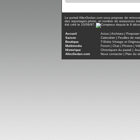
Le portail AllezSedan.com vous propose de retrouver 
des reportages photo, et nombre de ressources inter
été créé le 10/09/97.
Accueil
Actus
|
Archives
|
Proposer 
Saison
Calendrier
|
Feuilles de ma
Boutique
T-Shirts Vintage et Origina
Multimedia
Forum
|
Chat
|
Photos
|
Vi
Historique
Chroniques du passé
|
Jou
AllezSedan.com
Nous contacter
|
Plan du si