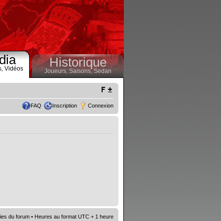
dia
Historique
s,
Vidéos
Joueurs,
Saisons,
Sedan
FAQ
Inscription
Connexion
ies du forum
• Heures au format UTC + 1 heure