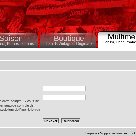
Multime
Saison
Boutique
Forum,
Chat,
Photo
ier,
Pronos,
Joueurs
T-Shirts Vintage et Originaux
 à votre compte. Si vous ne
 panneau de contrôle de
saisie lors de l’inscription de
L’équipe
•
Supprimer tous les cook