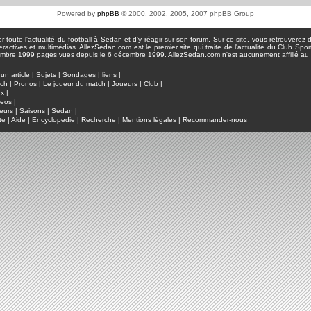
Powered by
phpBB
© 2000, 2002, 2005, 2007 phpBB Group
toute l'actualité du football à Sedan et d'y réagir sur son forum. Sur ce site, vous retrouverez de
actives et multimédias. AllezSedan.com est le premier site qui traite de l'actualité du Club Spo
pages vues depuis le 6 décembre 1999. AllezSedan.com n'est aucunement affilié au c
un article
|
Sujets
|
Sondages
|
liens
|
tch
|
Pronos
|
Le joueur du match
|
Joueurs
|
Club
|
ux
|
deos
|
eurs
|
Saisons
|
Sedan
|
te
|
Aide
|
Encyclopedie
|
Recherche
|
Mentions légales
|
Recommander-nous