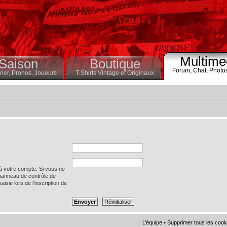
Multime
Saison
Boutique
Forum,
Chat,
Photo
ier,
Pronos,
Joueurs
T-Shirts Vintage et Originaux
 à votre compte. Si vous ne
 panneau de contrôle de
saisie lors de l’inscription de
L’équipe
•
Supprimer tous les cook