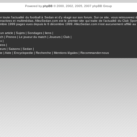
Powered by
phpBB
© 2000, 2002, 2005, 2007 phpBB Group
toute l'actualité du football à Sedan et d'y réagir sur son forum. Sur ce site, vous retrouverez de
actives et multimédias. AllezSedan.com est le premier site qui traite de l'actualité du Club Spo
pages vues depuis le 6 décembre 1999. AllezSedan.com n'est aucunement affilié au c
un article
|
Sujets
|
Sondages
|
liens
|
tch
|
Pronos
|
Le joueur du match
|
Joueurs
|
Club
|
ux
|
deos
|
eurs
|
Saisons
|
Sedan
|
te
|
Aide
|
Encyclopedie
|
Recherche
|
Mentions légales
|
Recommander-nous