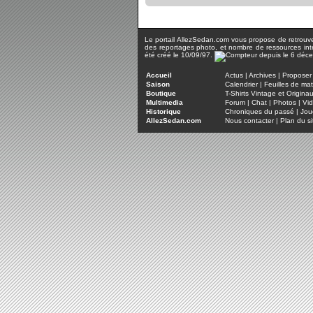
Le portail AllezSedan.com vous propose de retrouver 
des reportages photo, et nombre de ressources inter
été créé le 10/09/97.
Accueil
Actus
|
Archives
|
Proposer 
Saison
Calendrier
|
Feuilles de ma
Boutique
T-Shirts Vintage et Origina
Multimedia
Forum
|
Chat
|
Photos
|
Vi
Historique
Chroniques du passé
|
Jou
AllezSedan.com
Nous contacter
|
Plan du si