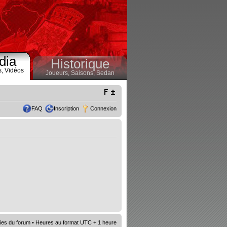
dia
Historique
s,
Vidéos
Joueurs,
Saisons,
Sedan
FAQ
Inscription
Connexion
ies du forum
• Heures au format UTC + 1 heure