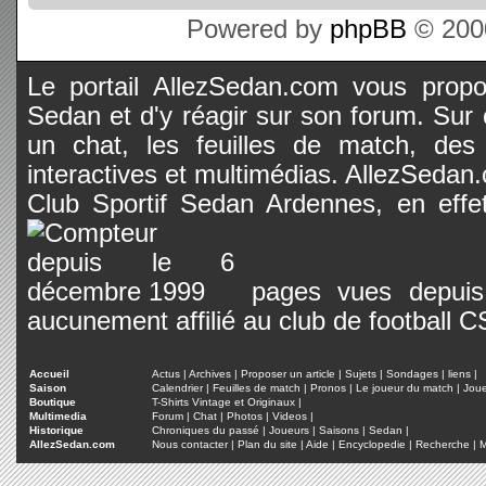
Powered by
phpBB
© 2000
Le portail AllezSedan.com vous propos
Sedan et d'y réagir sur son forum. Sur c
un chat, les feuilles de match, des
interactives et multimédias. AllezSedan.c
Club Sportif Sedan Ardennes, en effet
pages vues depuis 
aucunement affilié au club de football 
Accueil
Actus
|
Archives
|
Proposer un article
|
Sujets
|
Sondages
|
liens
|
Saison
Calendrier
|
Feuilles de match
|
Pronos
|
Le joueur du match
|
Jou
Boutique
T-Shirts Vintage et Originaux
|
Multimedia
Forum
|
Chat
|
Photos
|
Videos
|
Historique
Chroniques du passé
|
Joueurs
|
Saisons
|
Sedan
|
AllezSedan.com
Nous contacter
|
Plan du site
|
Aide
|
Encyclopedie
|
Recherche
|
M