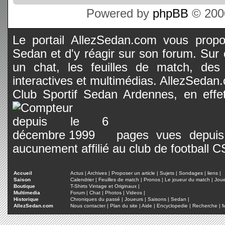
Powered by
phpBB
© 2000
Le portail AllezSedan.com vous propos
Sedan et d'y réagir sur son forum. Sur c
un chat, les feuilles de match, des
interactives et multimédias. AllezSedan.c
Club Sportif Sedan Ardennes, en effet
pages vues depuis 
aucunement affilié au club de football 
Accueil
Actus
|
Archives
|
Proposer un article
|
Sujets
|
Sondages
|
liens
|
Saison
Calendrier
|
Feuilles de match
|
Pronos
|
Le joueur du match
|
Jou
Boutique
T-Shirts Vintage et Originaux
|
Multimedia
Forum
|
Chat
|
Photos
|
Videos
|
Historique
Chroniques du passé
|
Joueurs
|
Saisons
|
Sedan
|
AllezSedan.com
Nous contacter
|
Plan du site
|
Aide
|
Encyclopedie
|
Recherche
|
M