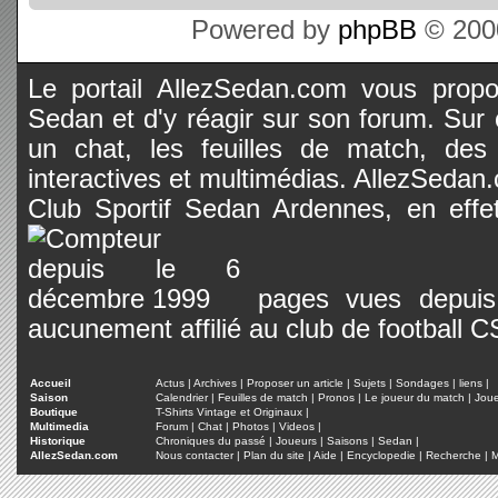
Powered by
phpBB
© 2000
Le portail AllezSedan.com vous propos
Sedan et d'y réagir sur son forum. Sur c
un chat, les feuilles de match, des
interactives et multimédias. AllezSedan.c
Club Sportif Sedan Ardennes, en effet
pages vues depuis 
aucunement affilié au club de football 
Accueil
Actus
|
Archives
|
Proposer un article
|
Sujets
|
Sondages
|
liens
|
Saison
Calendrier
|
Feuilles de match
|
Pronos
|
Le joueur du match
|
Jou
Boutique
T-Shirts Vintage et Originaux
|
Multimedia
Forum
|
Chat
|
Photos
|
Videos
|
Historique
Chroniques du passé
|
Joueurs
|
Saisons
|
Sedan
|
AllezSedan.com
Nous contacter
|
Plan du site
|
Aide
|
Encyclopedie
|
Recherche
|
M