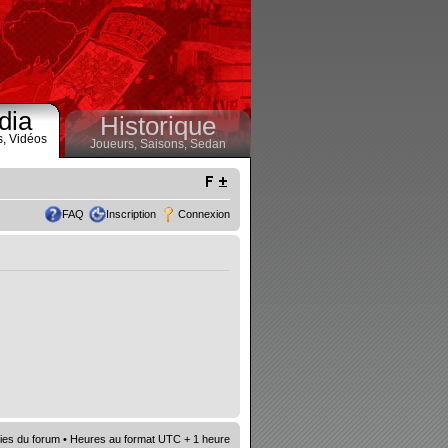
dia
Historique
s,
Vidéos
Joueurs,
Saisons,
Sedan
FAQ
Inscription
Connexion
ies du forum
• Heures au format UTC + 1 heure