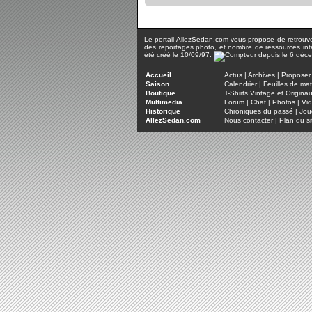
Le portail AllezSedan.com vous propose de retrouver 
des reportages photo, et nombre de ressources inter
été créé le 10/09/97.
Accueil
Actus
|
Archives
|
Proposer 
Saison
Calendrier
|
Feuilles de ma
Boutique
T-Shirts Vintage et Origina
Multimedia
Forum
|
Chat
|
Photos
|
Vi
Historique
Chroniques du passé
|
Jou
AllezSedan.com
Nous contacter
|
Plan du si