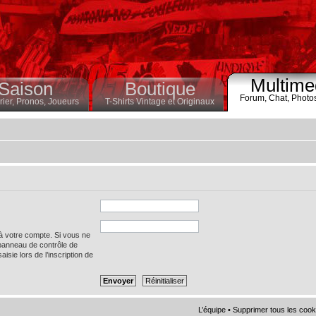
Multime
Saison
Boutique
Forum,
Chat,
Photo
ier,
Pronos,
Joueurs
T-Shirts Vintage et Originaux
 à votre compte. Si vous ne
 panneau de contrôle de
saisie lors de l’inscription de
L’équipe
•
Supprimer tous les cook