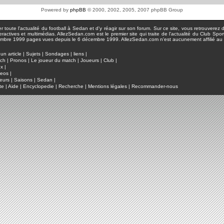
Powered by
phpBB
© 2000, 2002, 2005, 2007 phpBB Group
toute l'actualité du football à Sedan et d'y réagir sur son forum. Sur ce site, vous retrouverez de
actives et multimédias. AllezSedan.com est le premier site qui traite de l'actualité du Club Spo
pages vues depuis le 6 décembre 1999. AllezSedan.com n'est aucunement affilié au c
un article
|
Sujets
|
Sondages
|
liens
|
tch
|
Pronos
|
Le joueur du match
|
Joueurs
|
Club
|
ux
|
deos
|
eurs
|
Saisons
|
Sedan
|
te
|
Aide
|
Encyclopedie
|
Recherche
|
Mentions légales
|
Recommander-nous