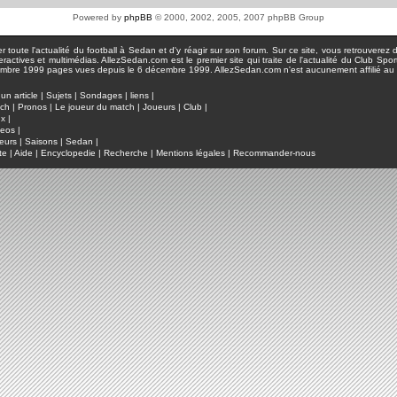
Powered by
phpBB
© 2000, 2002, 2005, 2007 phpBB Group
toute l'actualité du football à Sedan et d'y réagir sur son forum. Sur ce site, vous retrouverez de
actives et multimédias. AllezSedan.com est le premier site qui traite de l'actualité du Club Spo
pages vues depuis le 6 décembre 1999. AllezSedan.com n'est aucunement affilié au c
un article
|
Sujets
|
Sondages
|
liens
|
tch
|
Pronos
|
Le joueur du match
|
Joueurs
|
Club
|
ux
|
deos
|
eurs
|
Saisons
|
Sedan
|
te
|
Aide
|
Encyclopedie
|
Recherche
|
Mentions légales
|
Recommander-nous