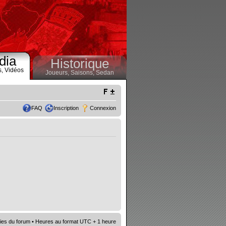
dia
Historique
s,
Vidéos
Joueurs,
Saisons,
Sedan
FAQ
Inscription
Connexion
ies du forum
• Heures au format UTC + 1 heure