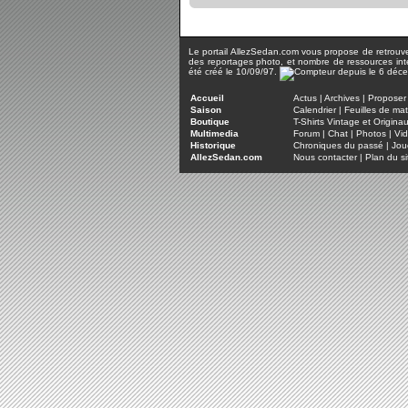
Le portail AllezSedan.com vous propose de retrouver 
des reportages photo, et nombre de ressources inter
été créé le 10/09/97.
Accueil
Actus
|
Archives
|
Proposer 
Saison
Calendrier
|
Feuilles de ma
Boutique
T-Shirts Vintage et Origina
Multimedia
Forum
|
Chat
|
Photos
|
Vi
Historique
Chroniques du passé
|
Jou
AllezSedan.com
Nous contacter
|
Plan du si