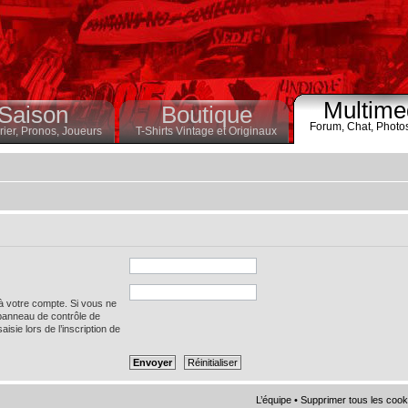
Multime
Saison
Boutique
Forum,
Chat,
Photo
ier,
Pronos,
Joueurs
T-Shirts Vintage et Originaux
 à votre compte. Si vous ne
 panneau de contrôle de
saisie lors de l’inscription de
L’équipe
•
Supprimer tous les cook