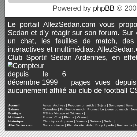
Powered by
phpBB
© 2000
Le portail AllezSedan.com vous propos
Sedan et d'y réagir sur son forum. Sur c
un chat, les feuilles de match, des
interactives et multimédias. AllezSedan.c
Club Sportif Sedan Ardennes, en effet
pages vues depuis 
aucunement affilié au club de football 
Accueil
Actus
|
Archives
|
Proposer un article
|
Sujets
|
Sondages
|
liens
|
Saison
Calendrier
|
Feuilles de match
|
Pronos
|
Le joueur du match
|
Jou
Boutique
T-Shirts Vintage et Originaux
|
Multimedia
Forum
|
Chat
|
Photos
|
Videos
|
Historique
Chroniques du passé
|
Joueurs
|
Saisons
|
Sedan
|
AllezSedan.com
Nous contacter
|
Plan du site
|
Aide
|
Encyclopedie
|
Recherche
|
M