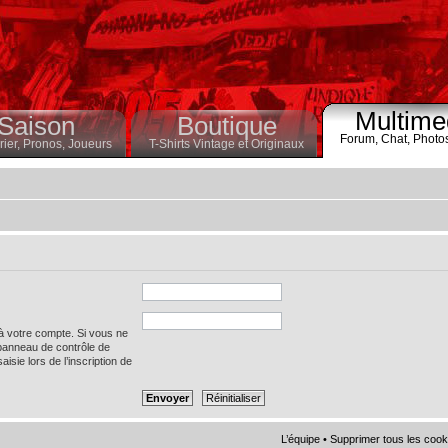
Multime
Saison
Boutique
Forum,
Chat,
Photo
ier,
Pronos,
Joueurs
T-Shirts Vintage et Originaux
 à votre compte. Si vous ne
 panneau de contrôle de
saisie lors de l’inscription de
L’équipe
•
Supprimer tous les cook