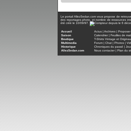
Le portail AllezSedan.com vous propose de retrouver 
des reportages photo, et nombre de ressources inter
été créé le 10/09/97.
Accueil
Actus
|
Archives
|
Proposer 
Saison
Calendrier
|
Feuilles de ma
Boutique
T-Shirts Vintage et Origina
Multimedia
Forum
|
Chat
|
Photos
|
Vi
Historique
Chroniques du passé
|
Jou
AllezSedan.com
Nous contacter
|
Plan du si