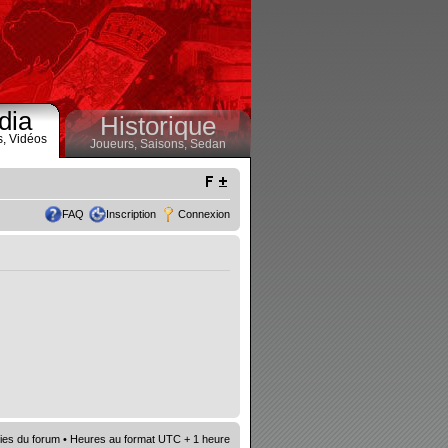
dia
Historique
s,
Vidéos
Joueurs,
Saisons,
Sedan
FAQ
Inscription
Connexion
ies du forum
• Heures au format UTC + 1 heure