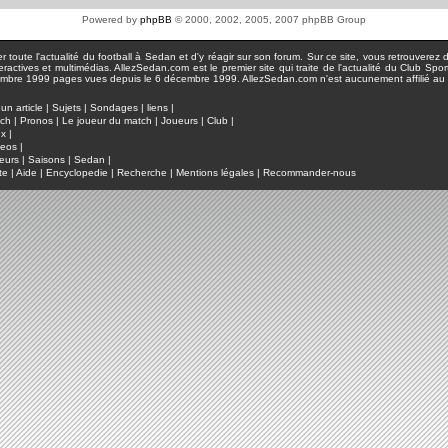
Powered by
phpBB
© 2000, 2002, 2005, 2007 phpBB Group
toute l'actualité du football à Sedan et d'y réagir sur son forum. Sur ce site, vous retrouverez de
actives et multimédias. AllezSedan.com est le premier site qui traite de l'actualité du Club Spo
pages vues depuis le 6 décembre 1999. AllezSedan.com n'est aucunement affilié au c
un article
|
Sujets
|
Sondages
|
liens
|
tch
|
Pronos
|
Le joueur du match
|
Joueurs
|
Club
|
ux
|
deos
|
eurs
|
Saisons
|
Sedan
|
te
|
Aide
|
Encyclopedie
|
Recherche
|
Mentions légales
|
Recommander-nous