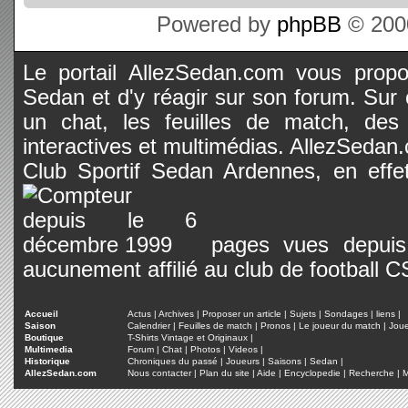
Powered by
phpBB
© 2000
Le portail AllezSedan.com vous propos
Sedan et d'y réagir sur son forum. Sur c
un chat, les feuilles de match, des
interactives et multimédias. AllezSedan.c
Club Sportif Sedan Ardennes, en effet
pages vues depuis 
aucunement affilié au club de football 
Accueil
Actus
|
Archives
|
Proposer un article
|
Sujets
|
Sondages
|
liens
|
Saison
Calendrier
|
Feuilles de match
|
Pronos
|
Le joueur du match
|
Jou
Boutique
T-Shirts Vintage et Originaux
|
Multimedia
Forum
|
Chat
|
Photos
|
Videos
|
Historique
Chroniques du passé
|
Joueurs
|
Saisons
|
Sedan
|
AllezSedan.com
Nous contacter
|
Plan du site
|
Aide
|
Encyclopedie
|
Recherche
|
M